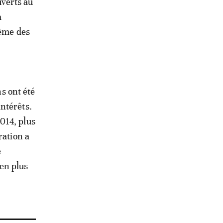
uverts au
a
même des
ns ont été
ntérêts.
014, plus
ration a
e
en plus