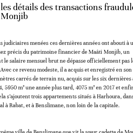
 les détails des transactions fraudu
 Monjib
ns judiciaires menées ces dernières années ont abouti à 
ez précis du patrimoine financier de Maâti Monjib, un
nt le salaire mensuel brut ne dépasse officiellement pas l
Avec ce revenu modeste, il a acquis et enregistré en so
ètres carrés de terrain nu, acquis sur les six dernières
, 5950 m² une année plus tard, 4075 m² en 2017 et enfi
ela s’ajoutent trois appartements situés à Harhoura, dans
al à Rabat, et à Benslimane, non loin de la capitale.
 même ville de Benslimane que vit la sœur cadette de Mo