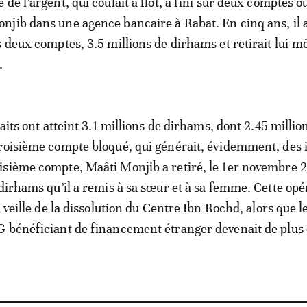
de l’argent, qui coulait à flot, a fini sur deux comptes o
jib dans une agence bancaire à Rabat. En cinq ans, il 
s deux comptes, 3.5 millions de dirhams et retirait lui-
.
raits ont atteint 3.1 millions de dirhams, dont 2.45 millio
roisième compte bloqué, qui générait, évidemment, des i
sième compte, Maâti Monjib a retiré, le 1er novembre 2
 dirhams qu’il a remis à sa sœur et à sa femme. Cette opé
a veille de la dissolution du Centre Ibn Rochd, alors que l
 bénéficiant de financement étranger devenait de plus 