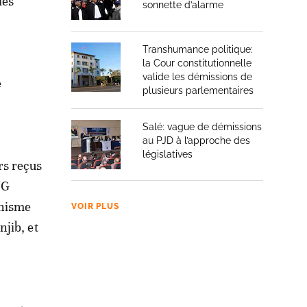
des
sonnette d’alarme
Transhumance politique:
la Cour constitutionnelle
valide les démissions de
e
plusieurs parlementaires
Salé: vague de démissions
au PJD à l’approche des
législatives
ers reçus
NG
anisme
VOIR PLUS
jib, et