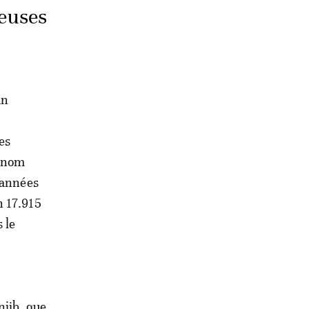
leuses
un
es
n nom
 années
n 17.915
 le
njib, que