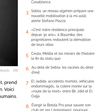
Casablanca
Sebta: un réseau algérien prépare une
3
nouvelle mobilisation à la mi-août,
alerte Stefano Piazza
«C’est notre résidence principale
4
depuis 30 ans»: à Bouznika, des
propriétaires redoutent la démolition
de leurs villas
Ceuta, Melilla et les miroirs de l’histoire:
5
la fin du statu quo
Au-delà de Sebta: les racines du désir
6
Monjib. . DR
d’exil
El Jadida: accidents mortels, véhicules
7
nt, prend
endommagés… la colère monte sur la
. Voici
«route de la mort» entre Bir Jdid et El
 humains.
Oulja
Élargir la Botola Pro pour sauver son
8
club (et ses Législatives): pourquoi