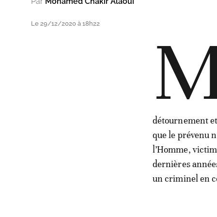
Par
Mohamed Chakir Alaoui
Le 29/12/2020 à 18h22
détournement et 
que le prévenu n
l’Homme, victim
dernières années
un criminel en c