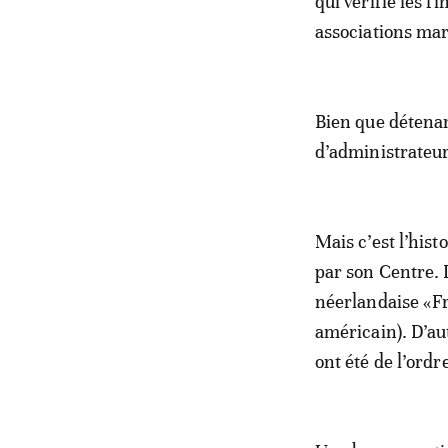
qui vérifie les f
associations ma
Bien que détenan
d’administrateur
Mais c’est l’hist
par son Centre. 
néerlandaise «F
américain). D’au
ont été de l’ordr