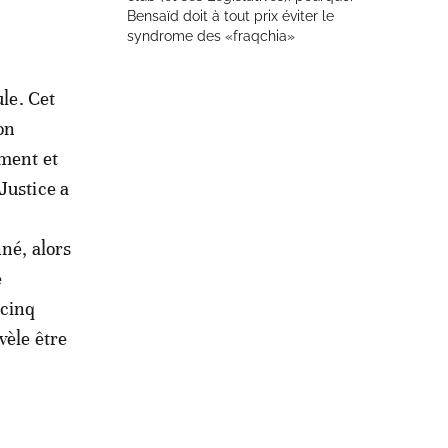
Bensaïd doit à tout prix éviter le
syndrome des «fraqchia»
ule. Cet
on
ement et
Justice a
né, alors
e
 cinq
vèle être