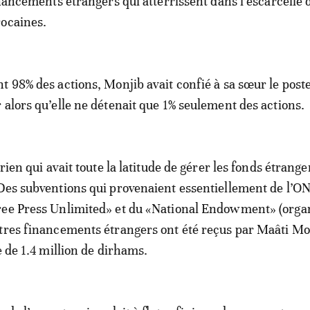
inancements étrangers qui atterrissent dans l’escarcelle 
rocaines.
t 98% des actions, Monjib avait confié à sa sœur le post
 alors qu’elle ne détenait que 1% seulement des actions.
orien qui avait toute la latitude de gérer les fonds étrang
Des subventions qui provenaient essentiellement de l’O
ree Press Unlimited» et du «National Endowment» (org
tres financements étrangers ont été reçus par Maâti Mon
e de 1.4 million de dirhams.