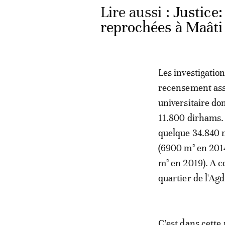
Lire aussi :
Justice:
reprochées à Maâti
Les investigatio
recensement ass
universitaire do
11.800 dirhams. 
quelque 34.840 m
(6900 m² en 2014
m² en 2019). A c
quartier de l'Agd
C’est dans cette