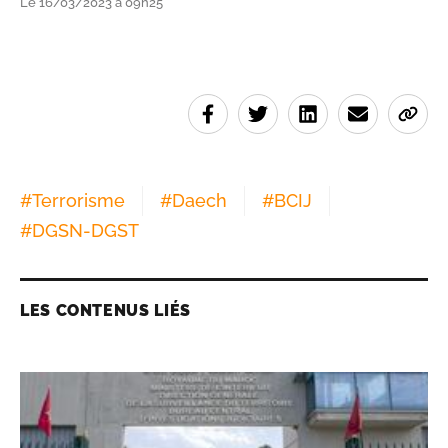
Le 16/03/2023 à 09h25
#
Terrorisme
#
Daech
#
BCIJ
#
DGSN-DGST
LES CONTENUS LIÉS