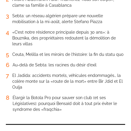
clame sa famille à Casablanca
3
Sebta: un réseau algérien prépare une nouvelle
mobilisation à la mi-août, alerte Stefano Piazza
4
«C’est notre résidence principale depuis 30 ans»: à
Bouznika, des propriétaires redoutent la démolition de
leurs villas
5
Ceuta, Melilla et les miroirs de l’histoire: la fin du statu quo
6
Au-delà de Sebta: les racines du désir d’exil
7
El Jadida: accidents mortels, véhicules endommagés… la
colère monte sur la «route de la mort» entre Bir Jdid et El
Oulja
8
Élargir la Botola Pro pour sauver son club (et ses
Législatives): pourquoi Bensaïd doit à tout prix éviter le
syndrome des «fraqchia»