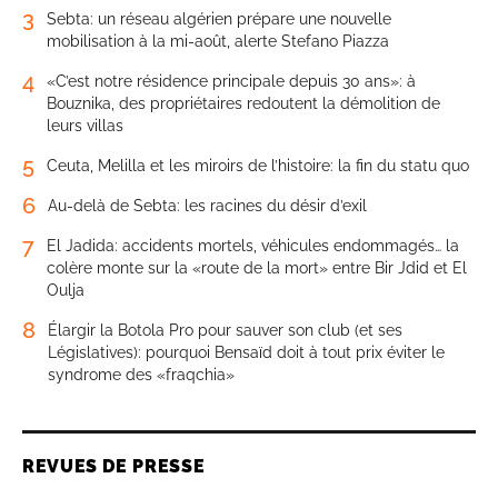
3
Sebta: un réseau algérien prépare une nouvelle
mobilisation à la mi-août, alerte Stefano Piazza
4
«C’est notre résidence principale depuis 30 ans»: à
Bouznika, des propriétaires redoutent la démolition de
leurs villas
5
Ceuta, Melilla et les miroirs de l’histoire: la fin du statu quo
6
Au-delà de Sebta: les racines du désir d’exil
7
El Jadida: accidents mortels, véhicules endommagés… la
colère monte sur la «route de la mort» entre Bir Jdid et El
Oulja
8
Élargir la Botola Pro pour sauver son club (et ses
Législatives): pourquoi Bensaïd doit à tout prix éviter le
syndrome des «fraqchia»
REVUES DE PRESSE