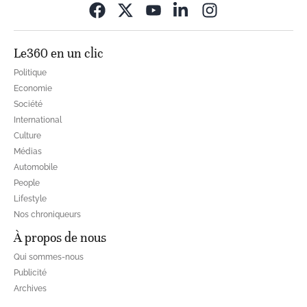
Opens in new wi
Le360 en un clic
Politique
Economie
Société
International
Culture
Médias
Automobile
People
Lifestyle
Nos chroniqueurs
À propos de nous
Qui sommes-nous
Publicité
Archives