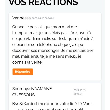
VOS RÉACTIONS
Vannessa
2025-04-12 00:54:06
Quand je pensais que mon mari me
trompait, mais je n'en étais pas sûre jusqu'à
ce que Vladimirhacks sur Instagram m'aide à
espionner son téléphone et que j'aie pu
découvrir ses mensonges. Je me sentais très
mal, mais ensuite je me sens mieux, je
connais la vérité.
Répondre
Soumaya NAAMANE
2024-10-13
GUESSOUS
21:06:29
Bsr Si Kardi et merci pour votre fidélité. Vous
avez raison. Le smartphone est un outil