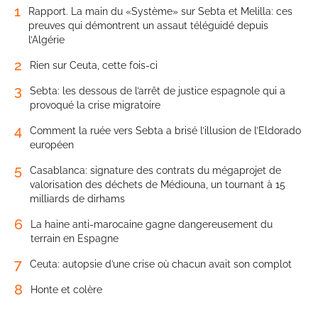
1
Rapport. La main du «Système» sur Sebta et Melilla: ces
preuves qui démontrent un assaut téléguidé depuis
l’Algérie
2
Rien sur Ceuta, cette fois-ci
3
Sebta: les dessous de l’arrêt de justice espagnole qui a
provoqué la crise migratoire
4
Comment la ruée vers Sebta a brisé l’illusion de l’Eldorado
européen
5
Casablanca: signature des contrats du mégaprojet de
valorisation des déchets de Médiouna, un tournant à 15
milliards de dirhams
6
La haine anti-marocaine gagne dangereusement du
terrain en Espagne
7
Ceuta: autopsie d’une crise où chacun avait son complot
8
Honte et colère