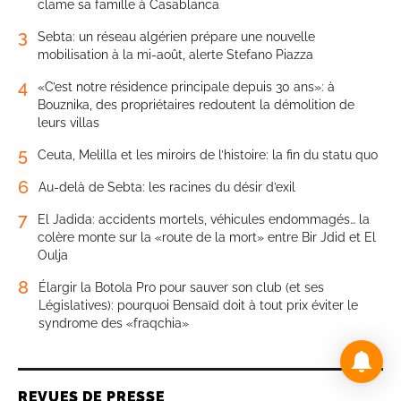
clame sa famille à Casablanca
3
Sebta: un réseau algérien prépare une nouvelle
mobilisation à la mi-août, alerte Stefano Piazza
4
«C’est notre résidence principale depuis 30 ans»: à
Bouznika, des propriétaires redoutent la démolition de
leurs villas
5
Ceuta, Melilla et les miroirs de l’histoire: la fin du statu quo
6
Au-delà de Sebta: les racines du désir d’exil
7
El Jadida: accidents mortels, véhicules endommagés… la
colère monte sur la «route de la mort» entre Bir Jdid et El
Oulja
8
Élargir la Botola Pro pour sauver son club (et ses
Législatives): pourquoi Bensaïd doit à tout prix éviter le
syndrome des «fraqchia»
REVUES DE PRESSE