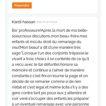
Répondre
Kardi hassan
2024-08-30 22:43:41
Bsr professeure!Après la mort de ma belle-
soeur,nous discutions,mon beau-frère,mes
enfants et moi,du droit du remariage du
veuf.Mon beauf a dit d'une manière très
sage:"Lorsque l'un des conjoints trépasse,le
vivant a trois choix:1 il se contente de ce qu'il
a vécu avec le (la) défunt(e),honore sa
mémoire et continue à l'aimer de manière
constante.2 c'est fini,on tourne la page et on
décide de se remarier comme si de rien
n'était et c'est légal et même licite.s'il y a des
gens contre tant pis poux eux.3 attendre et
voir venir,s'occuper des enfants,les préparer
à un éventuel remariage avec une personne