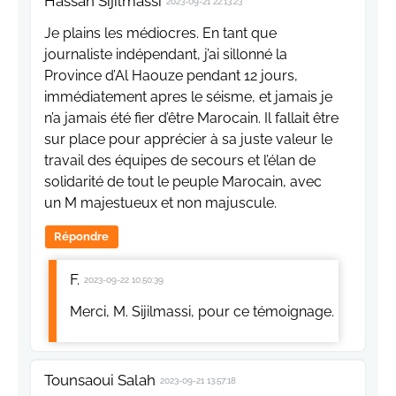
Hassan Sijilmassi
2023-09-21 22:13:23
Je plains les médiocres. En tant que
journaliste indépendant, j’ai sillonné la
Province d’Al Haouze pendant 12 jours,
immédiatement apres le séisme, et jamais je
n’a jamais été fier d’être Marocain. Il fallait être
sur place pour apprécier à sa juste valeur le
travail des équipes de secours et l’élan de
solidarité de tout le peuple Marocain, avec
un M majestueux et non majuscule.
Répondre
F.
2023-09-22 10:50:39
Merci, M. Sijilmassi, pour ce témoignage.
Tounsaoui Salah
2023-09-21 13:57:18