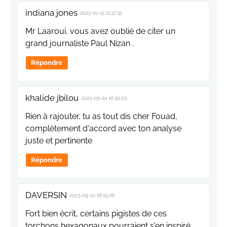
indiana jones
2023-10-15 11:37:32
Mr Laaroui, vous avez oublié de citer un
grand journaliste Paul Nizan .
Répondre
khalide jbilou
2023-09-24 16:30:03
Rien à rajouter, tu as tout dis cher Fouad,
complètement d'accord avec ton analyse
juste et pertinente
Répondre
DAVERSIN
2023-09-22 18:19:26
Fort bien écrit, certains pigistes de ces
torchons hexagonaux pourraient s'en inspiré