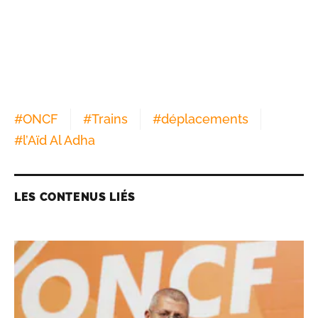
#
ONCF
#
Trains
#
déplacements
#
l’Aïd Al Adha
LES CONTENUS LIÉS