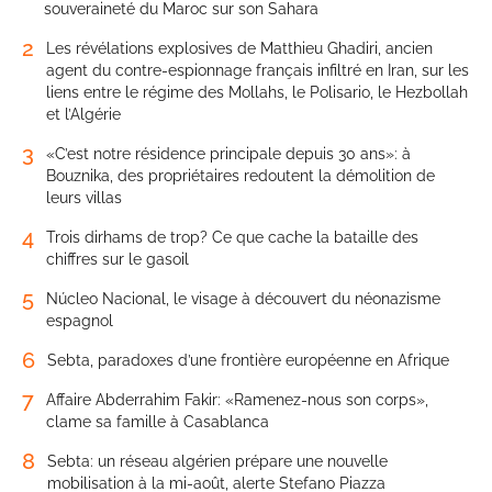
souveraineté du Maroc sur son Sahara
2
Les révélations explosives de Matthieu Ghadiri, ancien
agent du contre-espionnage français infiltré en Iran, sur les
liens entre le régime des Mollahs, le Polisario, le Hezbollah
et l’Algérie
3
«C’est notre résidence principale depuis 30 ans»: à
Bouznika, des propriétaires redoutent la démolition de
leurs villas
4
Trois dirhams de trop? Ce que cache la bataille des
chiffres sur le gasoil
5
Núcleo Nacional, le visage à découvert du néonazisme
espagnol
6
Sebta, paradoxes d’une frontière européenne en Afrique
7
Affaire Abderrahim Fakir: «Ramenez-nous son corps»,
clame sa famille à Casablanca
8
Sebta: un réseau algérien prépare une nouvelle
mobilisation à la mi-août, alerte Stefano Piazza