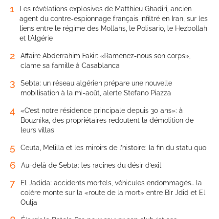
1
Les révélations explosives de Matthieu Ghadiri, ancien
agent du contre-espionnage français infiltré en Iran, sur les
liens entre le régime des Mollahs, le Polisario, le Hezbollah
et l’Algérie
2
Affaire Abderrahim Fakir: «Ramenez-nous son corps»,
clame sa famille à Casablanca
3
Sebta: un réseau algérien prépare une nouvelle
mobilisation à la mi-août, alerte Stefano Piazza
4
«C’est notre résidence principale depuis 30 ans»: à
Bouznika, des propriétaires redoutent la démolition de
leurs villas
5
Ceuta, Melilla et les miroirs de l’histoire: la fin du statu quo
6
Au-delà de Sebta: les racines du désir d’exil
7
El Jadida: accidents mortels, véhicules endommagés… la
colère monte sur la «route de la mort» entre Bir Jdid et El
Oulja