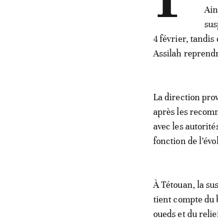
Ain
sus
4 février, tandis
Assilah reprendr
La direction pro
après les recomm
avec les autorité
fonction de l’év
À Tétouan, la sus
tient compte du b
oueds et du rel