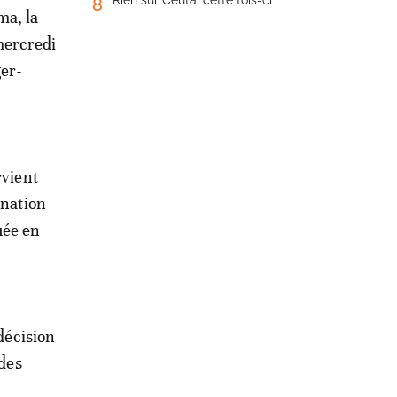
Rien sur Ceuta, cette fois-ci
8
ma, la
mercredi
ger-
rvient
ination
uée en
 décision
 des