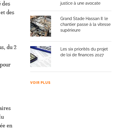
é des
justice à une avocate
 et des
Grand Stade Hassan II: le
chantier passe à la vitesse
supérieure
us, du 2
Les six priorités du projet
de loi de finances 2027
 pour
VOIR PLUS
aires
du
sée en