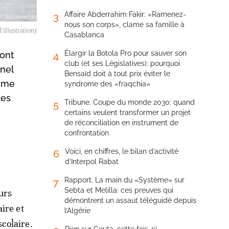
Affaire Abderrahim Fakir: «Ramenez-
3
nous son corps», clame sa famille à
'illustration)
Casablanca
Élargir la Botola Pro pour sauver son
 ont
4
club (et ses Législatives): pourquoi
nel
Bensaïd doit à tout prix éviter le
omme
syndrome des «fraqchia»
des
Tribune. Coupe du monde 2030: quand
5
certains veulent transformer un projet
de réconciliation en instrument de
confrontation
Voici, en chiffres, le bilan d’activité
6
d’Interpol Rabat
Rapport. La main du «Système» sur
7
Sebta et Melilla: ces preuves qui
urs
démontrent un assaut téléguidé depuis
ire et
l’Algérie
colaire.