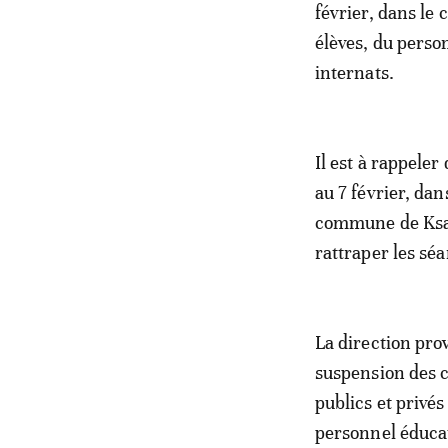
février, dans le 
élèves, du perso
internats.
Il est à rappele
au 7 février, dan
commune de Ksar 
rattraper les séa
La direction pro
suspension des co
publics et privés
personnel éducati