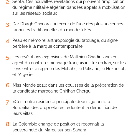
2
Sebta. Ces nouvelles révélations qui prouvent l’implication
du régime militaire algérien dans les appels à mobilisation
sur les réseaux sociaux
3
Dar Dbagh Chouara: au cœur de l’une des plus anciennes
tanneries traditionnelles du monde à Fès
4
Peau et mémoire: anthropologie du tatouage, du signe
berbère à la marque contemporaine
5
Les révélations explosives de Matthieu Ghadiri, ancien
agent du contre-espionnage français infiltré en Iran, sur les
liens entre le régime des Mollahs, le Polisario, le Hezbollah
et l’Algérie
6
Miss Monde 2026: dans les coulisses de la préparation de
la candidate marocaine Chirihan Chergui
7
«C’est notre résidence principale depuis 30 ans»: à
Bouznika, des propriétaires redoutent la démolition de
leurs villas
8
La Colombie change de position et reconnaît la
souveraineté du Maroc sur son Sahara