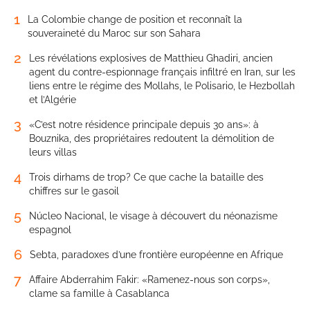
1
La Colombie change de position et reconnaît la
souveraineté du Maroc sur son Sahara
2
Les révélations explosives de Matthieu Ghadiri, ancien
agent du contre-espionnage français infiltré en Iran, sur les
liens entre le régime des Mollahs, le Polisario, le Hezbollah
et l’Algérie
3
«C’est notre résidence principale depuis 30 ans»: à
Bouznika, des propriétaires redoutent la démolition de
leurs villas
4
Trois dirhams de trop? Ce que cache la bataille des
chiffres sur le gasoil
5
Núcleo Nacional, le visage à découvert du néonazisme
espagnol
6
Sebta, paradoxes d’une frontière européenne en Afrique
7
Affaire Abderrahim Fakir: «Ramenez-nous son corps»,
clame sa famille à Casablanca