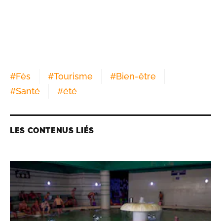
#
Fès
#
Tourisme
#
Bien-être
#
Santé
#
été
LES CONTENUS LIÉS