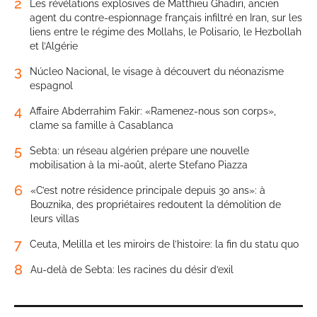
2
Les révélations explosives de Matthieu Ghadiri, ancien
agent du contre-espionnage français infiltré en Iran, sur les
liens entre le régime des Mollahs, le Polisario, le Hezbollah
et l’Algérie
3
Núcleo Nacional, le visage à découvert du néonazisme
espagnol
4
Affaire Abderrahim Fakir: «Ramenez-nous son corps»,
clame sa famille à Casablanca
5
Sebta: un réseau algérien prépare une nouvelle
mobilisation à la mi-août, alerte Stefano Piazza
6
«C’est notre résidence principale depuis 30 ans»: à
Bouznika, des propriétaires redoutent la démolition de
leurs villas
7
Ceuta, Melilla et les miroirs de l’histoire: la fin du statu quo
8
Au-delà de Sebta: les racines du désir d’exil