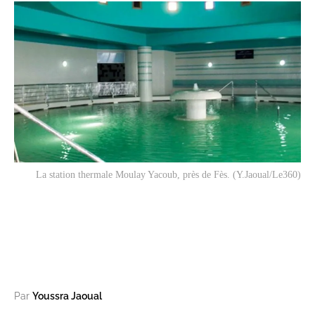
La station thermale Moulay Yacoub, près de Fès. (Y.Jaoual/Le360)
Par
Youssra Jaoual