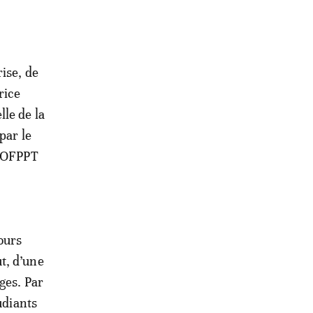
ise, de
rice
le de la
par le
l’OFPPT
ours
t, d’une
ges. Par
udiants