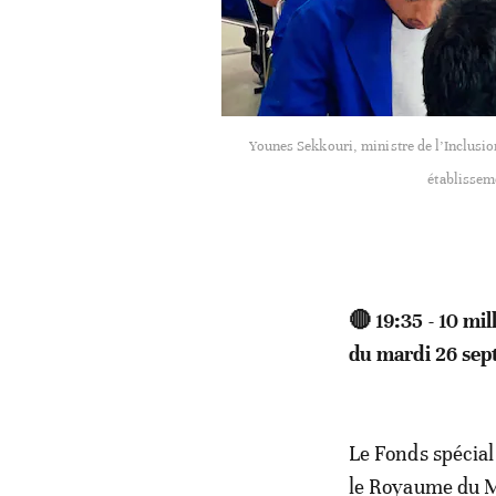
Younes Sekkouri, ministre de l’Inclusio
établissem
🔴 19:35 - 10 mil
du mardi 26 sep
Le Fonds spécial
le Royaume du Ma