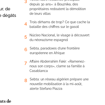
3
depuis 30 ans»: à Bouznika, des
ur, de
propriétaires redoutent la démolition
de leurs villas
de dégâts
Trois dirhams de trop? Ce que cache la
4
bataille des chiffres sur le gasoil
Núcleo Nacional, le visage à découvert
5
du néonazisme espagnol
Sebta, paradoxes d’une frontière
6
européenne en Afrique
Affaire Abderrahim Fakir: «Ramenez-
7
nous son corps», clame sa famille à
Casablanca
Sebta: un réseau algérien prépare une
8
nouvelle mobilisation à la mi-août,
alerte Stefano Piazza
nts de