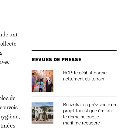
onde ont
ollecte
s
REVUES DE PRESSE
 avec
HCP: le célibat gagne
nettement du terrain
oles de
Bouznika: en prévision d’un
 convois
projet touristique émirati,
’hygiène,
le domaine public
maritime récupéré
stinées