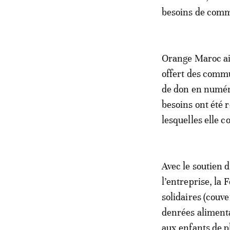
besoins de comm
Orange Maroc ain
offert des commu
de don en numéra
besoins ont été r
lesquelles elle 
Avec le soutien d
l’entreprise, la
solidaires (couv
denrées alimenta
aux enfants de pl