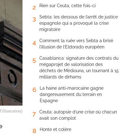
Rien sur Ceuta, cette fois-ci
2
Sebta: les dessous de l’arrêt de justice
3
espagnole qui a provoqué la crise
migratoire
Comment la ruée vers Sebta a brisé
4
l’illusion de l’Eldorado européen
Casablanca: signature des contrats du
5
mégaprojet de valorisation des
déchets de Médiouna, un tournant à 15
milliards de dirhams
La haine anti-marocaine gagne
6
dangereusement du terrain en
Espagne
illustration)
Ceuta: autopsie d’une crise où chacun
7
avait son complot
e
Honte et colère
8