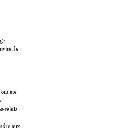
nge
ivité, le
ont été
x
s-relais
ondre aux