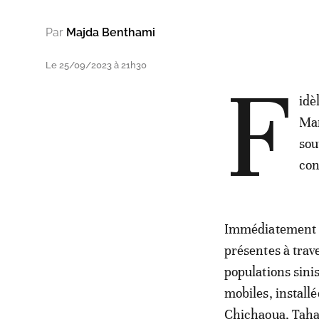
Par
Majda Benthami
Le 25/09/2023 à 21h30
F
idè
Mar
sou
con
Immédiatement a
présentes à trav
populations sini
mobiles, install
Chichaoua, Tahan