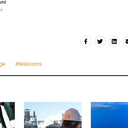
ami
30
ge
#
télécoms