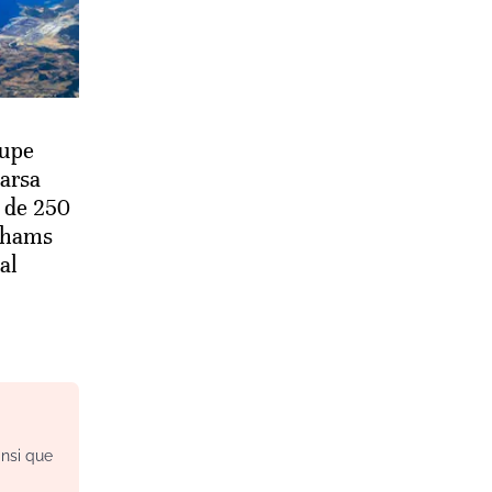
oupe
arsa
 de 250
irhams
al
insi que