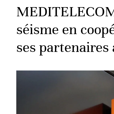
MEDITELECOM s’
séisme en coopér
ses partenaires 