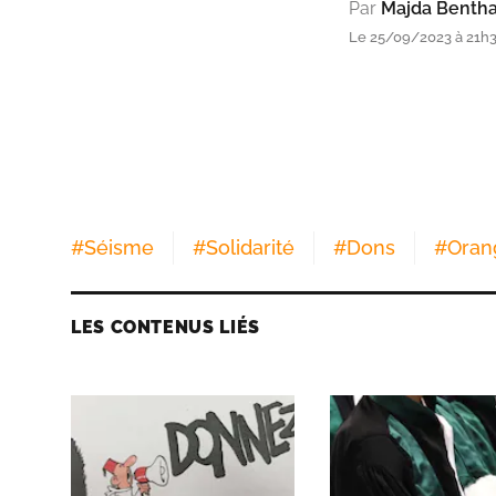
Par
Majda Benth
Le 25/09/2023 à 21h
#
Séisme
#
Solidarité
#
Dons
#
Oran
LES CONTENUS LIÉS