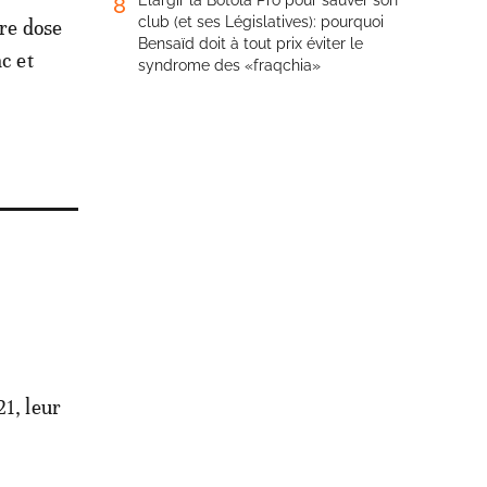
Élargir la Botola Pro pour sauver son
8
club (et ses Législatives): pourquoi
ère dose
Bensaïd doit à tout prix éviter le
c et
syndrome des «fraqchia»
21, leur