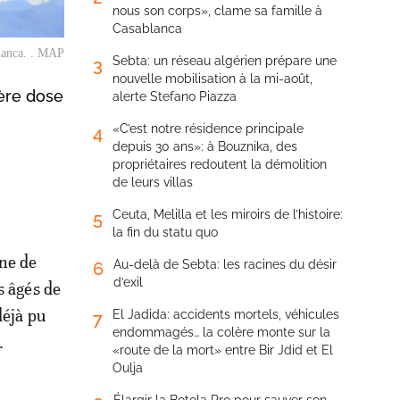
nous son corps», clame sa famille à
Casablanca
blanca. . MAP
Sebta: un réseau algérien prépare une
3
nouvelle mobilisation à la mi-août,
ière dose
alerte Stefano Piazza
«C’est notre résidence principale
4
depuis 30 ans»: à Bouznika, des
propriétaires redoutent la démolition
de leurs villas
Ceuta, Melilla et les miroirs de l’histoire:
5
la fin du statu quo
ne de
Au-delà de Sebta: les racines du désir
6
d’exil
s âgés de
déjà pu
El Jadida: accidents mortels, véhicules
7
endommagés… la colère monte sur la
.
«route de la mort» entre Bir Jdid et El
Oulja