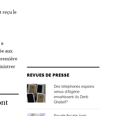
t reçu le
 a
iée aux
 première
inistrer
REVUES DE PRESSE
Des téléphones espions
venus d’Algérie
envahissent-ils Derb
ont
Ghallef?
Fraude fiscale: trois