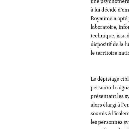
une psychothérap
à lui décidé d’e
Royaume a opté po
laboratoire, inf
technique, issu d
dispositif de la
le territoire nati
Le dépistage cib
personnel soigna
présentant les s
alors élargi à l
soumis à l’isole
les personnes sy