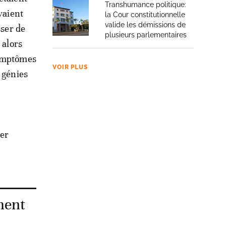
Transhumance politique:
vaient
la Cour constitutionnelle
valide les démissions de
sser de
plusieurs parlementaires
 alors
symptômes
VOIR PLUS
 génies
ter
ment