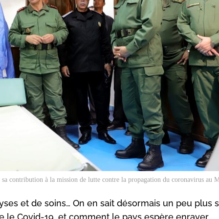
 sa contribution à la mission de lutte contre la propagation du coronavirus au
yses et de soins… On en sait désormais un peu plus s
tre le Covid-19, et comment le pays espère enrayer