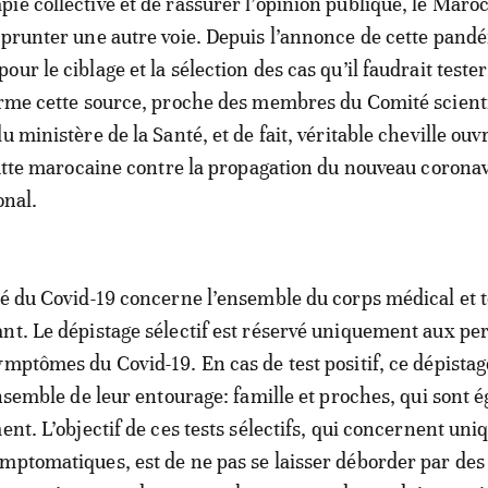
ie collective et de rassurer l’opinion publique, le Maroc
mprunter une autre voie. Depuis l’annonce de cette pandé
ur le ciblage et la sélection des cas qu’il faudrait teste
orme cette source, proche des membres du Comité scienti
u ministère de la Santé, et de fait, véritable cheville ouv
 lutte marocaine contre la propagation du nouveau corona
onal.
lé du Covid-19 concerne l’ensemble du corps médical et t
nt. Le dépistage sélectif est réservé uniquement aux p
ymptômes du Covid-19. En cas de test positif, ce dépistag
’ensemble de leur entourage: famille et proches, qui sont
ment. L’objectif de ces tests sélectifs, qui concernent un
mptomatiques, est de ne pas se laisser déborder par des 