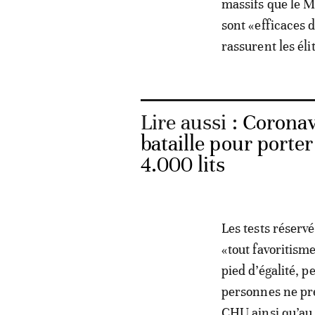
massifs que le M
sont «efficaces 
rassurent les éli
Lire aussi :
Coronav
bataille pour porter
4.000 lits
Les tests réserv
«tout favoritism
pied d’égalité, p
personnes ne pr
CHU ainsi qu’au 