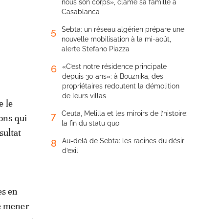
nous son corps», clame sa famille à
Casablanca
Sebta: un réseau algérien prépare une
5
nouvelle mobilisation à la mi-août,
alerte Stefano Piazza
«C’est notre résidence principale
6
depuis 30 ans»: à Bouznika, des
propriétaires redoutent la démolition
de leurs villas
e le
Ceuta, Melilla et les miroirs de l’histoire:
7
ions qui
la fin du statu quo
sultat
Au-delà de Sebta: les racines du désir
8
d’exil
es en
de mener