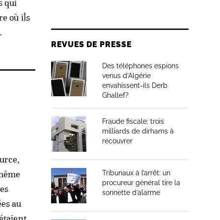
s qui
e où ils
.
REVUES DE PRESSE
Des téléphones espions
venus d’Algérie
envahissent-ils Derb
Ghallef?
Fraude fiscale: trois
milliards de dirhams à
recouvrer
urce,
e même
Tribunaux à l’arrêt: un
procureur général tire la
nes
sonnette d’alarme
ées au
étaient