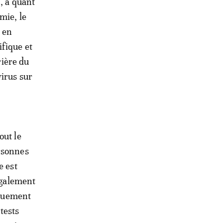
, a quant
mie, le
r en
fique et
rière du
virus sur
out le
ersonnes
e est
 également
iquement
tests