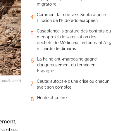
migratoire
Comment la ruée vers Sebta a brisé
4
l’illusion de l’Eldorado européen
Casablanca: signature des contrats du
5
mégaprojet de valorisation des
déchets de Médiouna, un tournant à 15
milliards de dirhams
La haine anti-marocaine gagne
6
dangereusement du terrain en
Espagne
adrouz/Le360)
Ceuta: autopsie d’une crise où chacun
7
avait son complot
Honte et colère
8
nement,
 centre-