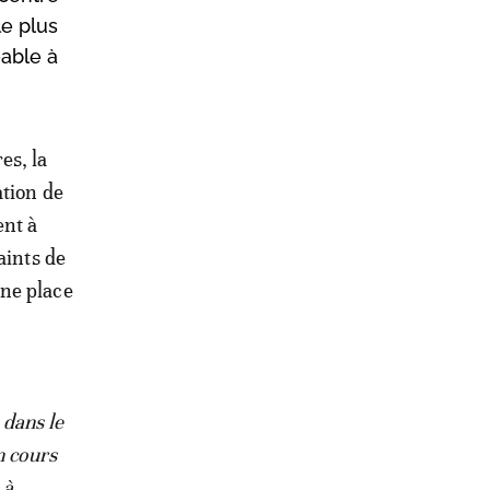
le plus
éable à
es, la
ation de
ent à
aints de
une place
 dans le
n cours
 à