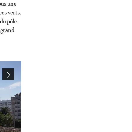
ous une
es verts.
 du pôle
u grand