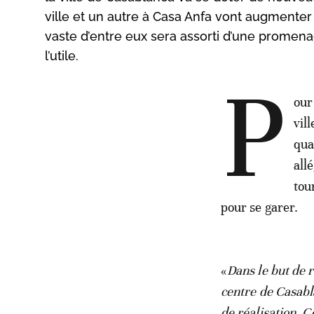
ville et un autre à Casa Anfa vont augmenter 
vaste d’entre eux sera assorti d’une promena
l’utile.
P
our
vil
qua
all
tou
pour se garer.
«
Dans le but de r
centre de Casabl
de réalisation. C