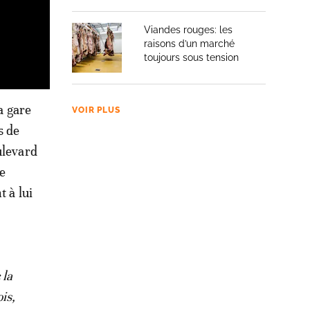
Viandes rouges: les
raisons d’un marché
toujours sous tension
a gare
VOIR PLUS
s de
ulevard
e
 à lui
 la
is,