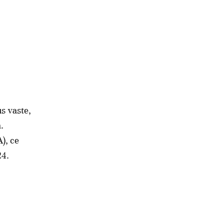
us vaste,
.
), ce
24.