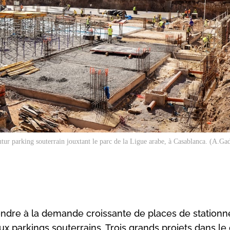
utur parking souterrain jouxtant le parc de la Ligue arabe, à Casablanca. (A.G
épondre à la demande croissante de places de station
x parkings souterrains. Trois grands projets dans le