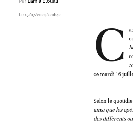
Par
Lamia Elouali
Le 15/07/2024 à 20h42
C
a
c
h
r
t
ce mardi 16 juill
Selon le quotidie
ainsi que les opé
des différents o