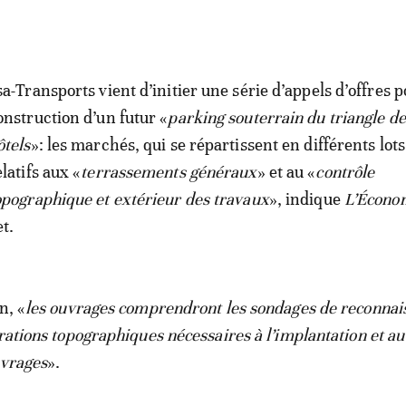
sa-Transports vient d’initier une série d’appels d’offres p
onstruction d’un futur «
parking souterrain du triangle de
ôtels
»: les marchés, qui se répartissent en différents lots
elatifs aux «
terrassements généraux
» et au «
contrôle
opographique et extérieur des travaux
», indique
L’Écono
et.
n, «
les ouvrages comprendront les sondages de reconnai
rations topographiques nécessaires à l’implantation et au
uvrages
».