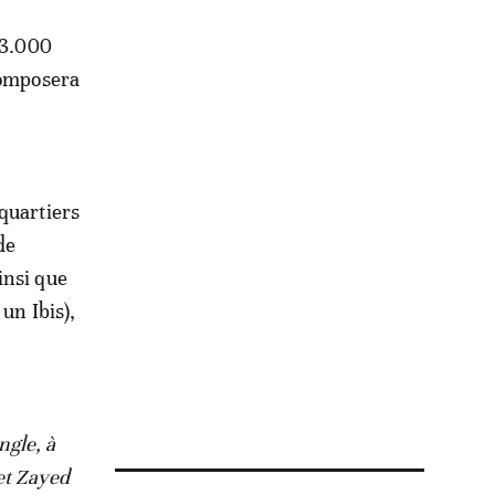
13.000
composera
quartiers
de
insi que
un Ibis),
ngle, à
et Zayed