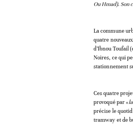
Ou Hmad). Son co
La commune urba
quatre nouveaux 
d’Ibnou Toufail (
Noires, ce qui p
stationnement s
Ces quatre proje
provoqué par «
l
précise le quoti
tramway et de 