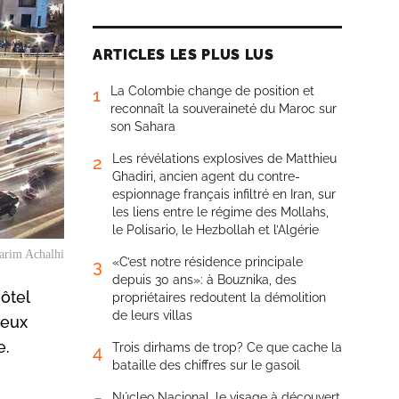
ARTICLES LES PLUS LUS
La Colombie change de position et
1
reconnaît la souveraineté du Maroc sur
son Sahara
Les révélations explosives de Matthieu
2
Ghadiri, ancien agent du contre-
espionnage français infiltré en Iran, sur
les liens entre le régime des Mollahs,
le Polisario, le Hezbollah et l’Algérie
Karim Achalhi
«C’est notre résidence principale
3
depuis 30 ans»: à Bouznika, des
ôtel
propriétaires redoutent la démolition
de leurs villas
deux
e.
Trois dirhams de trop? Ce que cache la
4
bataille des chiffres sur le gasoil
Núcleo Nacional, le visage à découvert