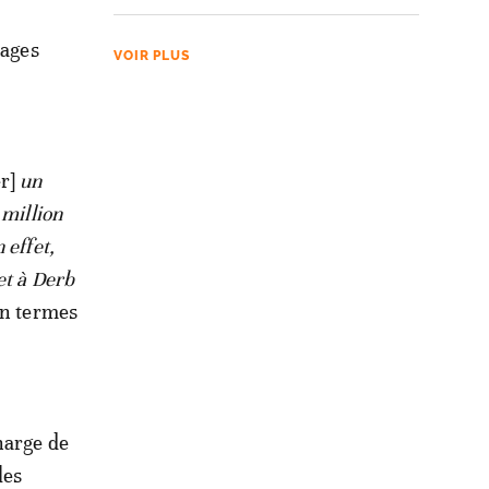
rages
VOIR PLUS
er]
un
 million
 effet,
et à Derb
en termes
harge de
les