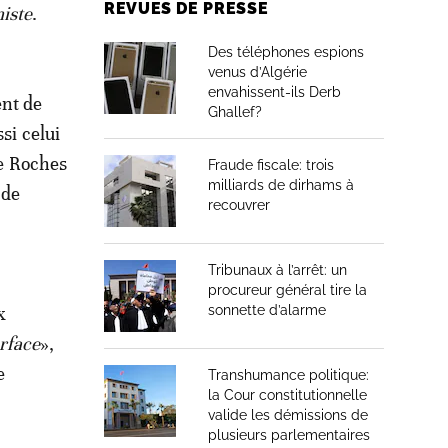
REVUES DE PRESSE
iste
.
Des téléphones espions
venus d’Algérie
envahissent-ils Derb
nt de
Ghallef?
si celui
de Roches
Fraude fiscale: trois
milliards de dirhams à
 de
recouvrer
Tribunaux à l’arrêt: un
procureur général tire la
x
sonnette d’alarme
urface
»,
e
Transhumance politique:
la Cour constitutionnelle
valide les démissions de
plusieurs parlementaires