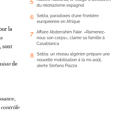
5
du néonazisme espagnol
Sebta, paradoxes d’une frontière
6
européenne en Afrique
our la
Affaire Abderrahim Fakir: «Ramenez-
7
s
nous son corps», clame sa famille à
Casablanca
, sont
Sebta: un réseau algérien prépare une
8
nouvelle mobilisation à la mi-août,
miste
de
alerte Stefano Piazza
ssance,
 contrôle