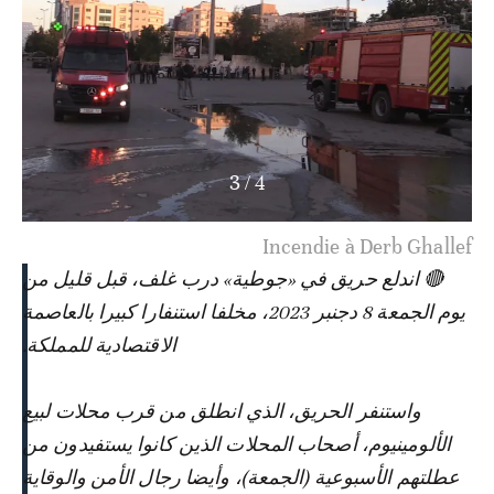
4
/
4
Incendie à Derb Ghallef
🔴 اندلع حريق في «جوطية» درب غلف، قبل قليل من
يوم الجمعة 8 دجنبر 2023، مخلفا استنفارا كبيرا بالعاصمة
الاقتصادية للمملكة.
واستنفر الحريق، الذي انطلق من قرب محلات لبيع
الألومينيوم، أصحاب المحلات الذين كانوا يستفيدون من
عطلتهم الأسبوعية (الجمعة)، وأيضا رجال الأمن والوقاية