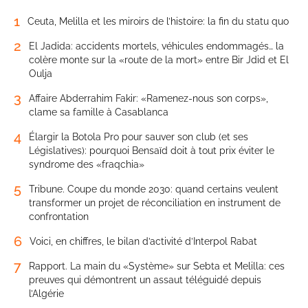
1
Ceuta, Melilla et les miroirs de l’histoire: la fin du statu quo
2
El Jadida: accidents mortels, véhicules endommagés… la
colère monte sur la «route de la mort» entre Bir Jdid et El
Oulja
3
Affaire Abderrahim Fakir: «Ramenez-nous son corps»,
clame sa famille à Casablanca
4
Élargir la Botola Pro pour sauver son club (et ses
Législatives): pourquoi Bensaïd doit à tout prix éviter le
syndrome des «fraqchia»
5
Tribune. Coupe du monde 2030: quand certains veulent
transformer un projet de réconciliation en instrument de
confrontation
6
Voici, en chiffres, le bilan d’activité d’Interpol Rabat
7
Rapport. La main du «Système» sur Sebta et Melilla: ces
preuves qui démontrent un assaut téléguidé depuis
l’Algérie