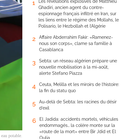
Les révélations explosives de Matthieu
1
Ghadiri, ancien agent du contre-
espionnage français infiltré en Iran, sur
les liens entre le régime des Mollahs, le
Polisario, le Hezbollah et l’Algérie
Affaire Abderrahim Fakir: «Ramenez-
2
nous son corps», clame sa famille à
Casablanca
Sebta: un réseau algérien prépare une
3
nouvelle mobilisation à la mi-août,
alerte Stefano Piazza
Ceuta, Melilla et les miroirs de l’histoire:
4
la fin du statu quo
Au-delà de Sebta: les racines du désir
5
d’exil
El Jadida: accidents mortels, véhicules
6
endommagés… la colère monte sur la
«route de la mort» entre Bir Jdid et El
 eau potable.
Oulja