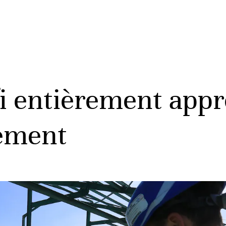
fi entièrement app
lement