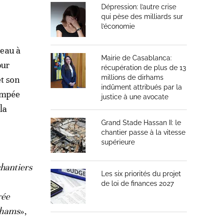
Dépression: l’autre crise
qui pèse des milliards sur
l’économie
’eau à
Mairie de Casablanca:
our
récupération de plus de 13
millions de dirhams
et son
indûment attribués par la
pompée
justice à une avocate
la
Grand Stade Hassan II: le
chantier passe à la vitesse
supérieure
chantiers
Les six priorités du projet
de loi de finances 2027
rée
irhams
»,