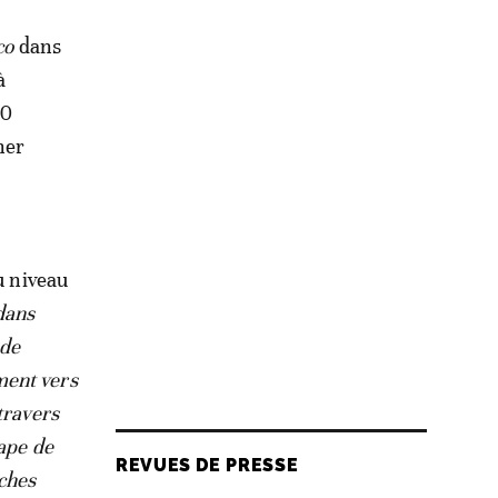
co
dans
à
20
ner
u niveau
dans
 de
ment vers
travers
ape de
REVUES DE PRESSE
uches