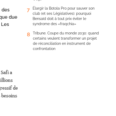
Élargir la Botola Pro pour sauver son
7
é des
club (et ses Législatives): pourquoi
tique due
Bensaïd doit à tout prix éviter le
n Les
syndrome des «fraqchia»
Tribune. Coupe du monde 2030: quand
8
certains veulent transformer un projet
de réconciliation en instrument de
confrontation
Safi a
illions
ressif de
s besoins