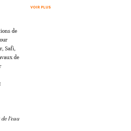
VOIR PLUS
tions de
pour
, Safi,
ravaux de
r
t
de l’eau