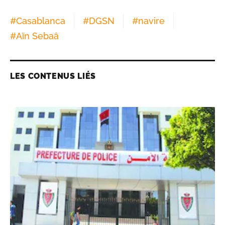
#
Casablanca
#
DGSN
#
navire
#
Aïn Sebaâ
LES CONTENUS LIÉS