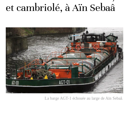
et cambriolé, à Aïn Sebaâ
La barge AGT-1 échouée au large de Aïn Sebaâ.