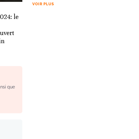
VOIR PLUS
024: le
uvert
in
insi que