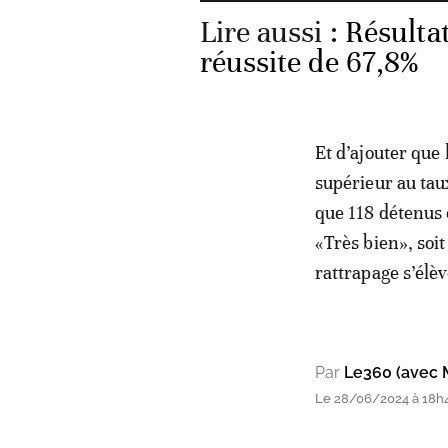
Lire aussi :
Résulta
réussite de 67,8%
Et d’ajouter que 
supérieur au tau
que 118 détenus 
«Très bien», soi
rattrapage s’élèv
Par
Le360 (avec 
Le 28/06/2024 à 18h