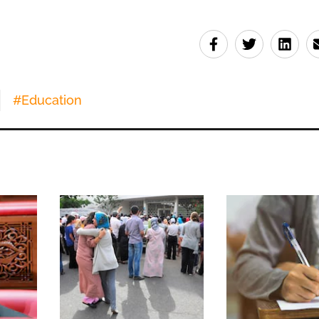
#
Education