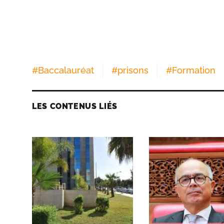
#
Baccalauréat
#
prisons
#
Formation
LES CONTENUS LIÉS