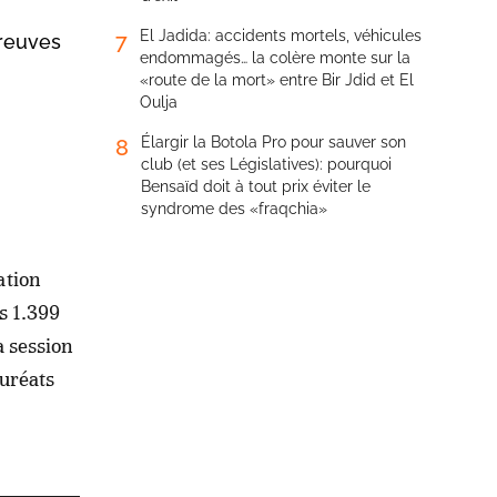
El Jadida: accidents mortels, véhicules
7
preuves
endommagés… la colère monte sur la
«route de la mort» entre Bir Jdid et El
Oulja
Élargir la Botola Pro pour sauver son
8
club (et ses Législatives): pourquoi
Bensaïd doit à tout prix éviter le
syndrome des «fraqchia»
ation
es 1.399
a session
auréats