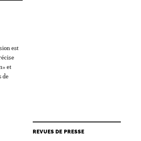
sion est
récise
n» et
s de
REVUES DE PRESSE