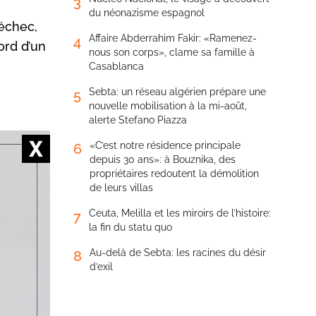
3
du néonazisme espagnol
échec,
Affaire Abderrahim Fakir: «Ramenez-
4
ord d’un
nous son corps», clame sa famille à
Casablanca
Sebta: un réseau algérien prépare une
5
nouvelle mobilisation à la mi-août,
alerte Stefano Piazza
«C’est notre résidence principale
6
depuis 30 ans»: à Bouznika, des
propriétaires redoutent la démolition
douane, en
de leurs villas
Ceuta, Melilla et les miroirs de l’histoire:
7
dans
la fin du statu quo
ndise
Au-delà de Sebta: les racines du désir
8
re ainsi
d’exil