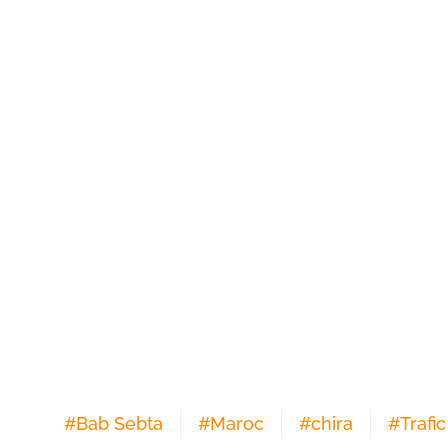
#
Bab Sebta
#
Maroc
#
chira
#
Trafi