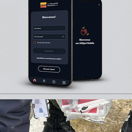
transportée à bord d’une voiture de marque Fiat Doblo,
Maroc et conduite par un citoyen marocain qui s’apprêt
oire national, précise la même source.