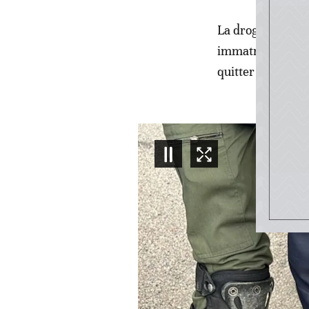
La drogue était 
immatriculée au 
quitter le territ