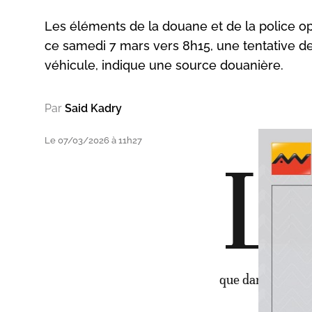
Les éléments de la douane et de la police o
ce samedi 7 mars vers 8h15, une tentative de
véhicule, indique une source douanière.
Par
Said Kadry
Le 07/03/2026 à 11h27
L
ors
coo
imp
plu
illi
que dans une cac