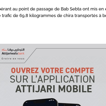
pérant au point de passage de Bab Sebta ont mis en 
 trafic de 69,8 kilogrammes de chira transportés à b
 d’une opération de contrôle conjointe, les agents de la 
rdination avec la police, ont procédé à la saisie de cette
ortante quantité de drogue, soigneusement dissimulée 
sieurs compartiments aménagés du véhicule. La marcha
cite était dissimulée dans le toit, les parois latérales arriè
hette en bois spécialement aménagée sous le véhicule.