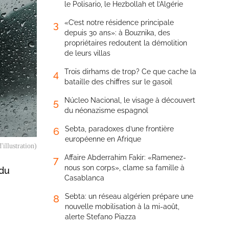
le Polisario, le Hezbollah et l’Algérie
«C’est notre résidence principale
3
depuis 30 ans»: à Bouznika, des
propriétaires redoutent la démolition
de leurs villas
Trois dirhams de trop? Ce que cache la
4
bataille des chiffres sur le gasoil
Núcleo Nacional, le visage à découvert
5
du néonazisme espagnol
Sebta, paradoxes d’une frontière
6
européenne en Afrique
'illustration)
Affaire Abderrahim Fakir: «Ramenez-
7
nous son corps», clame sa famille à
 du
Casablanca
Sebta: un réseau algérien prépare une
8
nouvelle mobilisation à la mi-août,
alerte Stefano Piazza