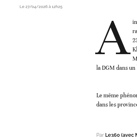
Le 27/04/2026 à 12h25
A
i
r
2
K
M
la DGM dans un b
Le même phénomè
dans les provinc
Par
Le360 (avec 