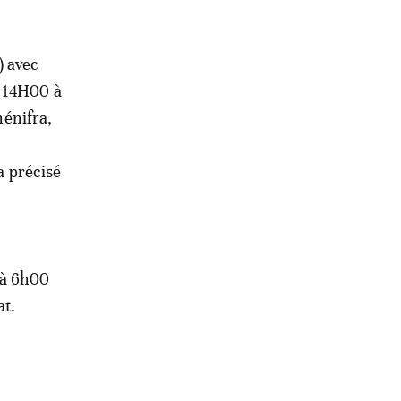
) avec
e 14H00 à
hénifra,
a précisé
 à 6h00
at.