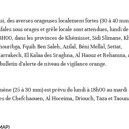
nsi, des averses orageuses localement fortes (30 à 40 mm
afales sous orages et grêle locale sont attendues, lundi d
3H00, dans les provinces de Khémisset, Sidi Slimane, K
houribga, Fquih Ben Saleh, Azilal, Béni Mellal, Settat,
arrakech, El Kalaa des Sraghna, Al Haouz et Rehamna, 
ulletin d’alerte de niveau de vigilance orange.
ne (25 à 30 mm) est prévu du lundi à 18h00 au mardi
es de Chefchaouen, Al Hoceima, Driouch, Taza et Taoun
MAP)