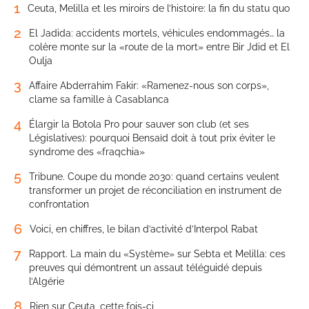
1
Ceuta, Melilla et les miroirs de l’histoire: la fin du statu quo
2
El Jadida: accidents mortels, véhicules endommagés… la
colère monte sur la «route de la mort» entre Bir Jdid et El
Oulja
3
Affaire Abderrahim Fakir: «Ramenez-nous son corps»,
clame sa famille à Casablanca
4
Élargir la Botola Pro pour sauver son club (et ses
Législatives): pourquoi Bensaïd doit à tout prix éviter le
syndrome des «fraqchia»
5
Tribune. Coupe du monde 2030: quand certains veulent
transformer un projet de réconciliation en instrument de
confrontation
6
Voici, en chiffres, le bilan d’activité d’Interpol Rabat
7
Rapport. La main du «Système» sur Sebta et Melilla: ces
preuves qui démontrent un assaut téléguidé depuis
l’Algérie
8
Rien sur Ceuta, cette fois-ci