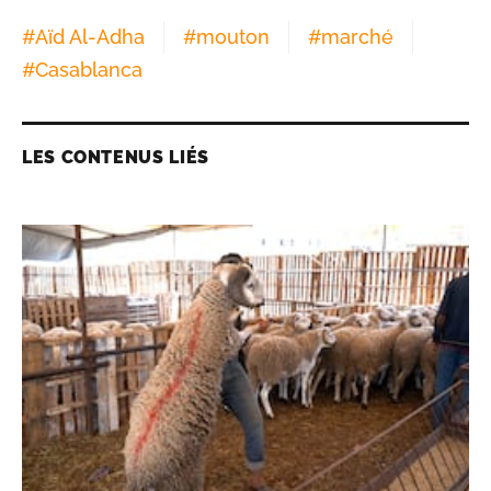
#
Aïd Al-Adha
#
mouton
#
marché
#
Casablanca
LES CONTENUS LIÉS