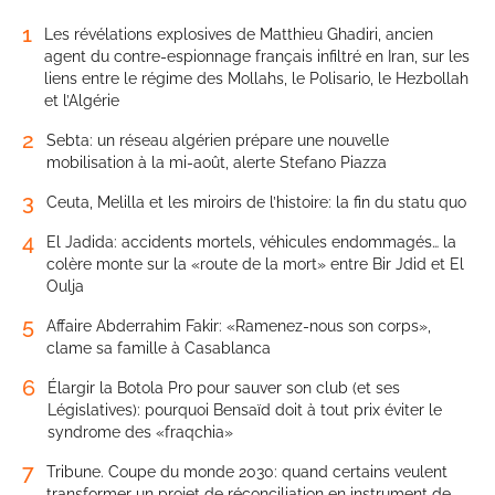
1
Les révélations explosives de Matthieu Ghadiri, ancien
agent du contre-espionnage français infiltré en Iran, sur les
liens entre le régime des Mollahs, le Polisario, le Hezbollah
et l’Algérie
2
Sebta: un réseau algérien prépare une nouvelle
mobilisation à la mi-août, alerte Stefano Piazza
3
Ceuta, Melilla et les miroirs de l’histoire: la fin du statu quo
4
El Jadida: accidents mortels, véhicules endommagés… la
colère monte sur la «route de la mort» entre Bir Jdid et El
Oulja
5
Affaire Abderrahim Fakir: «Ramenez-nous son corps»,
clame sa famille à Casablanca
6
Élargir la Botola Pro pour sauver son club (et ses
Législatives): pourquoi Bensaïd doit à tout prix éviter le
syndrome des «fraqchia»
7
Tribune. Coupe du monde 2030: quand certains veulent
transformer un projet de réconciliation en instrument de