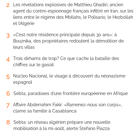
2
Les révélations explosives de Matthieu Ghadiri, ancien
agent du contre-espionnage français infiltré en Iran, sur les
liens entre le régime des Mollahs, le Polisario, le Hezbollah
et l’Algérie
3
«C’est notre résidence principale depuis 30 ans»: à
Bouznika, des propriétaires redoutent la démolition de
leurs villas
4
Trois dirhams de trop? Ce que cache la bataille des
chiffres sur le gasoil
5
Núcleo Nacional, le visage à découvert du néonazisme
espagnol
6
Sebta, paradoxes d’une frontière européenne en Afrique
7
Affaire Abderrahim Fakir: «Ramenez-nous son corps»,
clame sa famille à Casablanca
8
Sebta: un réseau algérien prépare une nouvelle
mobilisation à la mi-août, alerte Stefano Piazza