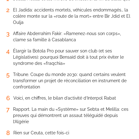
2
El Jadida: accidents mortels, véhicules endommagés… la
colère monte sur la «route de la mort» entre Bir Jdid et El
Oulja
3
Affaire Abderrahim Fakir: «Ramenez-nous son corps»,
clame sa famille à Casablanca
4
Élargir la Botola Pro pour sauver son club (et ses
Législatives): pourquoi Bensaïd doit à tout prix éviter le
syndrome des «fraqchia»
5
Tribune. Coupe du monde 2030: quand certains veulent
transformer un projet de réconciliation en instrument de
confrontation
6
Voici, en chiffres, le bilan d’activité d’Interpol Rabat
7
Rapport. La main du «Système» sur Sebta et Melilla: ces
preuves qui démontrent un assaut téléguidé depuis
l’Algérie
8
Rien sur Ceuta, cette fois-ci