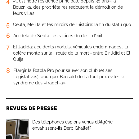
4
«C’est notre résidence principale depuis 30 ans»: à
Bouznika, des propriétaires redoutent la démolition de
leurs villas
5
Ceuta, Melilla et les miroirs de l’histoire: la fin du statu quo
6
Au-delà de Sebta: les racines du désir d’exil
7
El Jadida: accidents mortels, véhicules endommagés… la
colère monte sur la «route de la mort» entre Bir Jdid et El
Oulja
8
Élargir la Botola Pro pour sauver son club (et ses
Législatives): pourquoi Bensaïd doit à tout prix éviter le
syndrome des «fraqchia»
REVUES DE PRESSE
Des téléphones espions venus d’Algérie
envahissent-ils Derb Ghallef?