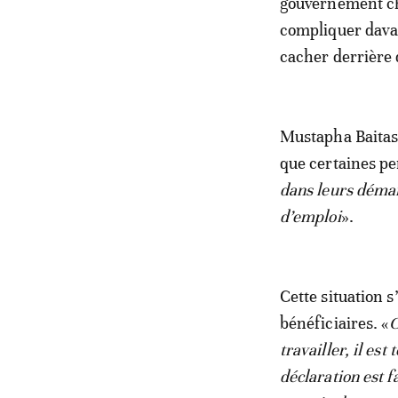
gouvernement cho
compliquer davan
cacher derrière 
Mustapha Baitas 
que certaines pe
dans leurs démarc
d’emploi
».
Cette situation s
bénéficiaires. «
C
travailler, il est 
déclaration est f