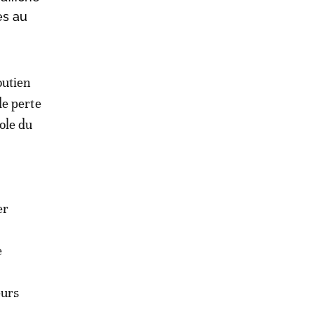
ès au
outien
de perte
ole du
er
e
eurs