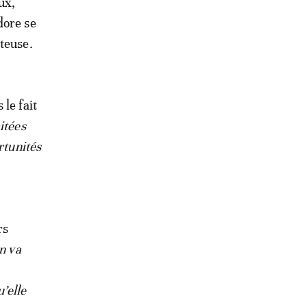
ux,
dore se
teuse.
le fait
itées
rtunités
rs
n va
u’elle