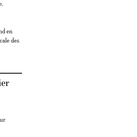
e.
nd en
cale des
ier
our