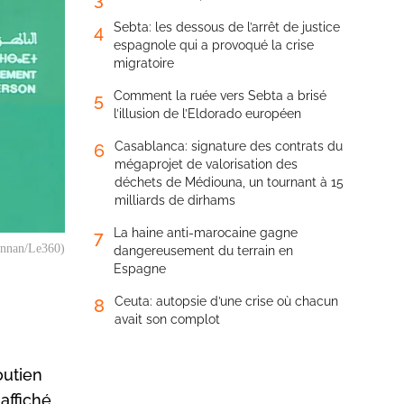
Sebta: les dessous de l’arrêt de justice
4
espagnole qui a provoqué la crise
migratoire
Comment la ruée vers Sebta a brisé
5
l’illusion de l’Eldorado européen
Casablanca: signature des contrats du
6
mégaprojet de valorisation des
déchets de Médiouna, un tournant à 15
milliards de dirhams
La haine anti-marocaine gagne
7
annan/Le360)
dangereusement du terrain en
Espagne
Ceuta: autopsie d’une crise où chacun
8
avait son complot
outien
affiché