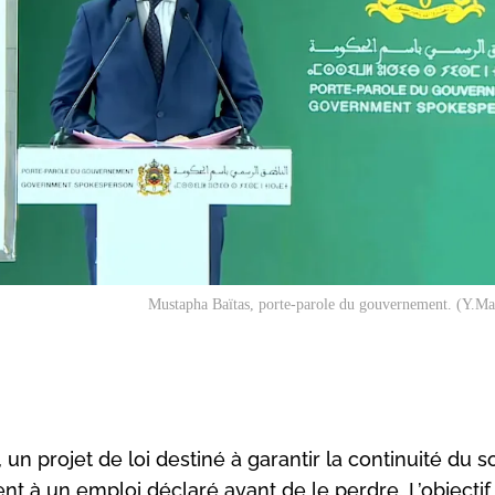
Mustapha Baïtas, porte-parole du gouvernement. (Y.M
n projet de loi destiné à garantir la continuité du s
ent à un emploi déclaré avant de le perdre. L’objectif 