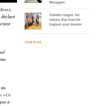
Managem
direct,
Viandes rouges: les
a déclaré
raisons d’un marché
icient
toujours sous tension
VOIR PLUS
ond
eau
 au
. «
Ce
pas à