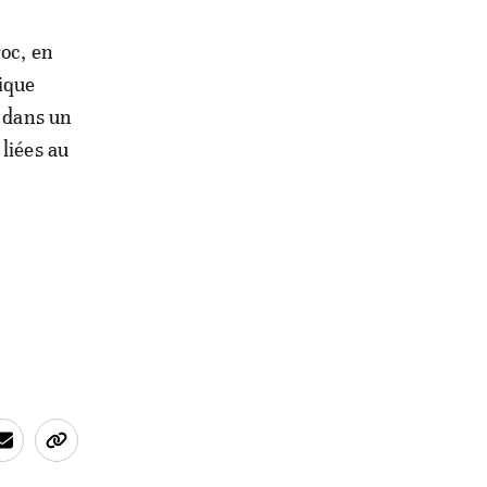
roc, en
mique
, dans un
liées au