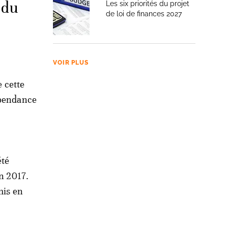
 du
Les six priorités du projet
de loi de finances 2027
VOIR PLUS
e cette
épendance
été
en 2017.
mis en