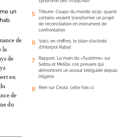
syndrome des «fraqchia»
omme un
Tribune. Coupe du monde 2030: quand
5
certains veulent transformer un projet
ahab.
de réconciliation en instrument de
confrontation
enance de
Voici, en chiffres, le bilan d’activité
6
d’Interpol Rabat
 la
ays de
Rapport. La main du «Système» sur
7
Sebta et Melilla: ces preuves qui
ays
démontrent un assaut téléguidé depuis
pert en
l’Algérie
 du
Rien sur Ceuta, cette fois-ci
8
ance de
ume du