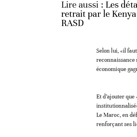
Lire aussi :
Les déta
retrait par le Keny
RASD
Selon lui, «il fa
reconnaissance r
économique gagn
Et d’ajouter que
institutionnalis
Le Maroc, en défi
renforçant ses l