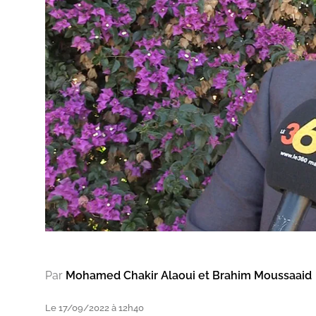
Par
Mohamed Chakir Alaoui et Brahim Moussaaid
Le 17/09/2022 à 12h40