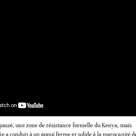
e passé, une zone de résistance formelle du Kenya, mais
ie a conduit à un appui ferme et solide à la marocanité d