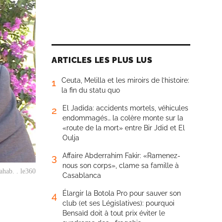
ARTICLES LES PLUS LUS
Ceuta, Melilla et les miroirs de l’histoire:
1
la fin du statu quo
El Jadida: accidents mortels, véhicules
2
endommagés… la colère monte sur la
«route de la mort» entre Bir Jdid et El
Oulja
Affaire Abderrahim Fakir: «Ramenez-
3
nous son corps», clame sa famille à
ahab. . le360
Casablanca
Élargir la Botola Pro pour sauver son
4
club (et ses Législatives): pourquoi
Bensaïd doit à tout prix éviter le