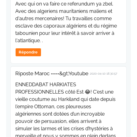
Avec qui on va faire ce referundum ya zbel.
Avec des algeriens mauritaniens maliens et
d'autres mercenaires! Tu travailles comme
esclave des caporaux algériens et du régime
tabounien pour leur intérêt à savoir arriver à
l'atlantique. .
Répondre
Riposte Maroc ====&gt;Youtube
2020-04-10 18:30:57
ENNEDDABAT HARKIATES
PROFESSIONNELLES côté Est 😂! C'est une
vieille coutume au Harkiland qui date depuis
l'empire Ottoman, ces pleureuses
algériennes sont dotées d’un incroyable
pouvoir de persuasion, elles arrivent à
simuler les larmes et les crises d’hystéries à
merveille et nous y sommes en plein dedans