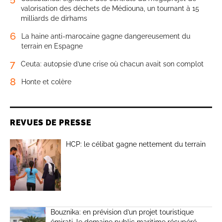
valorisation des déchets de Médiouna, un tournant à 15
milliards de dirhams
6
La haine anti-marocaine gagne dangereusement du
terrain en Espagne
7
Ceuta: autopsie d’une crise où chacun avait son complot
8
Honte et colère
REVUES DE PRESSE
HCP: le célibat gagne nettement du terrain
Bouznika: en prévision d’un projet touristique
émirati, le domaine public maritime récupéré