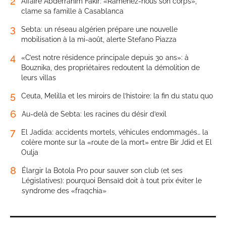
2
Affaire Abderrahim Fakir: «Ramenez-nous son corps»,
clame sa famille à Casablanca
3
Sebta: un réseau algérien prépare une nouvelle
mobilisation à la mi-août, alerte Stefano Piazza
4
«C’est notre résidence principale depuis 30 ans»: à
Bouznika, des propriétaires redoutent la démolition de
leurs villas
5
Ceuta, Melilla et les miroirs de l’histoire: la fin du statu quo
6
Au-delà de Sebta: les racines du désir d’exil
7
El Jadida: accidents mortels, véhicules endommagés… la
colère monte sur la «route de la mort» entre Bir Jdid et El
Oulja
8
Élargir la Botola Pro pour sauver son club (et ses
Législatives): pourquoi Bensaïd doit à tout prix éviter le
syndrome des «fraqchia»