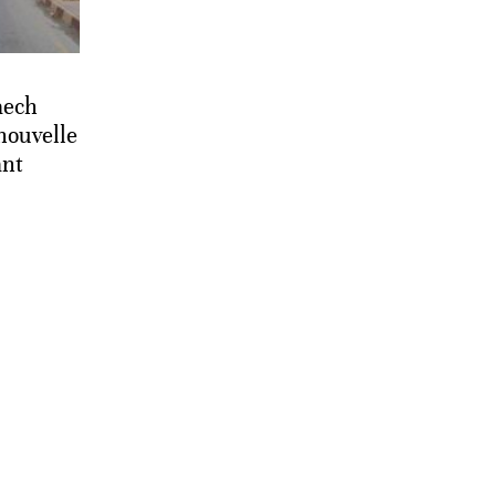
aech
nouvelle
ant