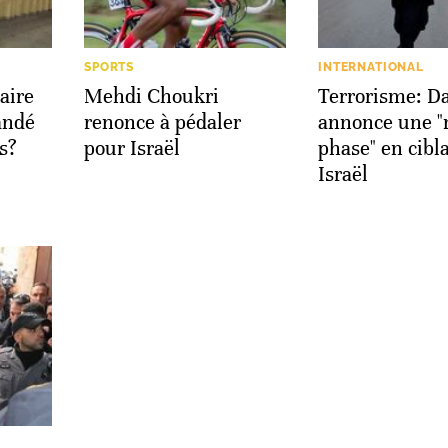
SPORTS
INTERNATIONAL
aire
Mehdi Choukri
Terrorisme: D
andé
renonce à pédaler
annonce une "
s?
pour Israël
phase" en cibl
Israël