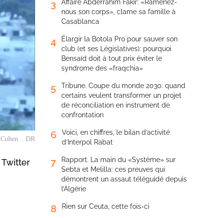
Affaire Abderrahim Fakir: «Ramenez-
3
nous son corps», clame sa famille à
Casablanca
Élargir la Botola Pro pour sauver son
4
club (et ses Législatives): pourquoi
Bensaïd doit à tout prix éviter le
syndrome des «fraqchia»
Tribune. Coupe du monde 2030: quand
5
certains veulent transformer un projet
de réconciliation en instrument de
confrontation
Voici, en chiffres, le bilan d’activité
6
 Cohen. . DR
d’Interpol Rabat
Rapport. La main du «Système» sur
7
 Twitter
Sebta et Melilla: ces preuves qui
démontrent un assaut téléguidé depuis
l’Algérie
Rien sur Ceuta, cette fois-ci
8