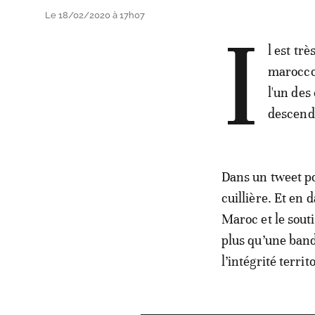
Le 18/02/2020 à 17h07
I
l est tr
maroccop
l'un des
descendr
Dans un tweet pos
cuillière. Et en 
Maroc et le souti
plus qu’une bande
l’intégrité territ