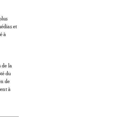
plus
édias et
é à
 de la
ôté du
en de
uent à