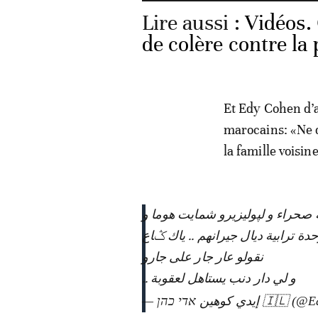
Lire aussi :
Vidéos.
de colère contre la
Et Edy Cohen d’a
marocains: «Ne d
la famille voisin
دولة يسرائيل 🇮🇱 و مريكان 🇺🇸 ديما واقفين مع لمغرب 🇲🇦 وليزيرو شمايت هوما و
ݣاع دوك لعساكرية ديال دزاير 🇫🇷🇩🇿انهم .. ياك ݣاع
نقولو عار جار على جارو
و لي دار دنب يستاهل لعقوبة ..
— يدي كوهين אדי כהן