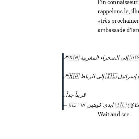
Fin connaisseur 
rappelons-le, ill
«très prochaine
ambassade d’Isra
وسفارة إسرائيل 🇮🇱 ط
قريباً جداً ..
— يدي كوهين אדי כהן
Wait and see.