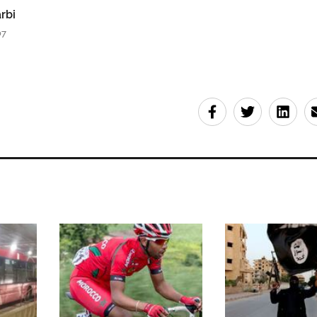
rbi
07