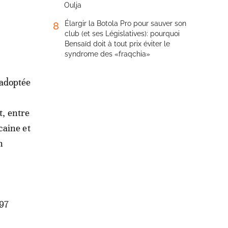
Oulja
Élargir la Botola Pro pour sauver son
8
club (et ses Législatives): pourquoi
Bensaïd doit à tout prix éviter le
syndrome des «fraqchia»
 adoptée
, entre
caine et
n
797