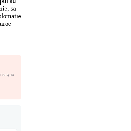
pui au
ie, sa
iplomatie
aroc
insi que