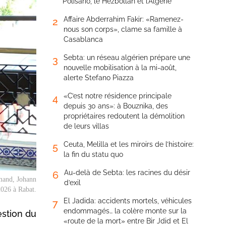
Polisario, le Hezbollah et l’Algérie
Affaire Abderrahim Fakir: «Ramenez-
2
nous son corps», clame sa famille à
Casablanca
Sebta: un réseau algérien prépare une
3
nouvelle mobilisation à la mi-août,
alerte Stefano Piazza
«C’est notre résidence principale
4
depuis 30 ans»: à Bouznika, des
propriétaires redoutent la démolition
de leurs villas
Ceuta, Melilla et les miroirs de l’histoire:
5
la fin du statu quo
Au-delà de Sebta: les racines du désir
6
emand, Johann
d’exil
2026 à Rabat.
El Jadida: accidents mortels, véhicules
7
endommagés… la colère monte sur la
estion du
«route de la mort» entre Bir Jdid et El