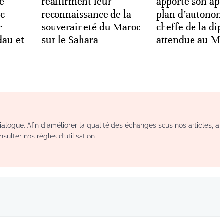
e
réaffirment leur
apporte son ap
c-
reconnaissance de la
plan d’autonom
r
souveraineté du Maroc
cheffe de la d
dau et
sur le Sahara
attendue au M
logue. Afin d'améliorer la qualité des échanges sous nos articles, a
sulter nos règles d’utilisation.