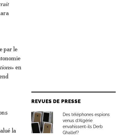
rait
hara
e par le
autonomie
tions
» en
rend
REVUES DE PRESSE
ions
Des téléphones espions
venus d’Algérie
envahissent-ils Derb
alué la
Ghallef?