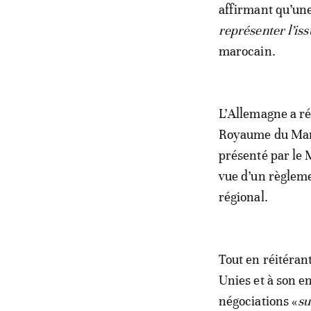
affirmant qu’un
représenter l’iss
marocain.
L’Allemagne a réa
Royaume du Maroc
présenté par le 
vue d’un règleme
régional.
Tout en réitérant
Unies et à son en
négociations «
su