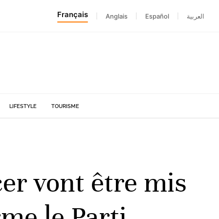
Français
|
Anglais
|
Español
|
العربية
LIFESTYLE
TOURISME
er vont être mis
me le Parti