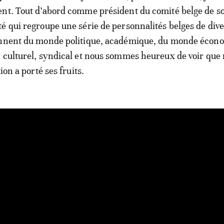
nt. Tout d’abord comme président du comité belge de s
é qui regroupe une série de personnalités belges de div
ennent du monde politique, académique, du monde écon
 culturel, syndical et nous sommes heureux de voir que 
ion a porté ses fruits.