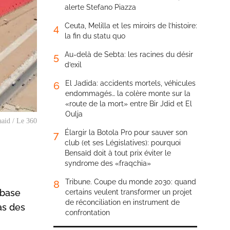
alerte Stefano Piazza
Ceuta, Melilla et les miroirs de l’histoire:
4
la fin du statu quo
Au-delà de Sebta: les racines du désir
5
d’exil
El Jadida: accidents mortels, véhicules
6
endommagés… la colère monte sur la
«route de la mort» entre Bir Jdid et El
Oulja
aaid / Le 360
Élargir la Botola Pro pour sauver son
7
club (et ses Législatives): pourquoi
Bensaïd doit à tout prix éviter le
syndrome des «fraqchia»
Tribune. Coupe du monde 2030: quand
8
 base
certains veulent transformer un projet
de réconciliation en instrument de
pas des
confrontation