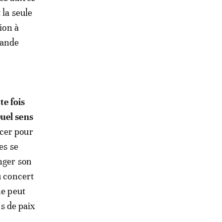
 la seule
ion à
rande
te fois
Quel sens
ncer pour
es se
nger son
u concert
ne peut
ns de paix