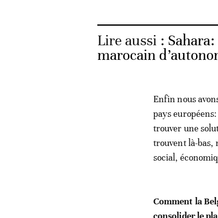
Lire aussi :
Sahara: 
marocain d’autono
Enfin nous avons
pays européens: 
trouver une solu
trouvent là-bas,
social, économiqu
Comment la Belg
consolider le p