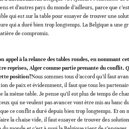
ens et d’autres pays du monde d’ailleurs, parce que c’est
ble qui est sur la table pour essayer de trouver une solut
sure qui a duré bien trop longtemps. La Belgique a une g
atière de compromis.
n appel à la relance des tables rondes, en nommant cet
tre reprises, Alger comme partie prenante du conflit. 
ette position?
Nous sommes tous d’accord qu’il faut ava
ion de paix et évidemment, il faut que tous les partenair
e la même table. Je pense qu’il est plus de temps de cha
t ceux qui ne veulent pas avancer vont être mis au banc d
sque ce conflit a duré depuis bien trop longtemps. Et on 
aire la chaise vide, il faut essayer de trouver des solutio
 du monde et c’est à quoi la Belgique vient de s’engager.