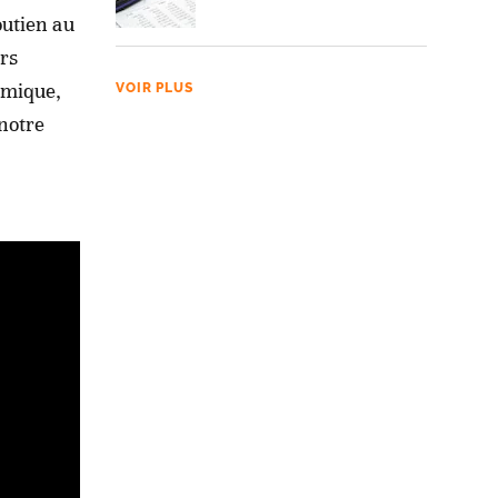
outien au
ers
omique,
VOIR PLUS
notre