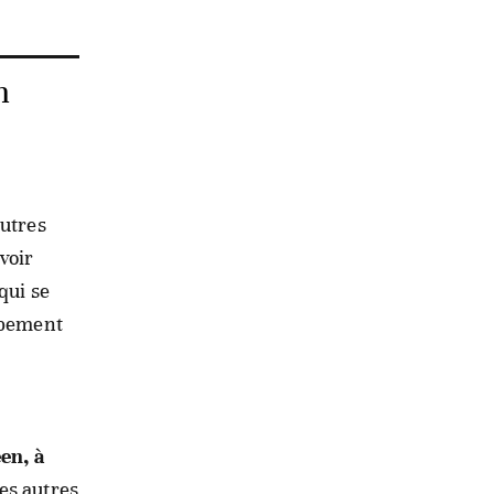
n
autres
voir
qui se
oppement
en, à
es autres