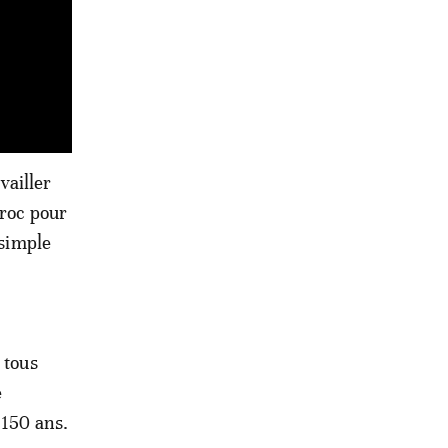
vailler
aroc pour
 simple
 tous
e
 150 ans.