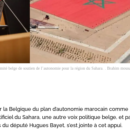
omité belge de soutien de l’autonomie pour la région du Sahara. . Brahim mous
par la Belgique du plan d’autonomie marocain comme
ificiel du Sahara, une autre voix politique belge, et 
is du député Hugues Bayet, s’est jointe à cet appui.