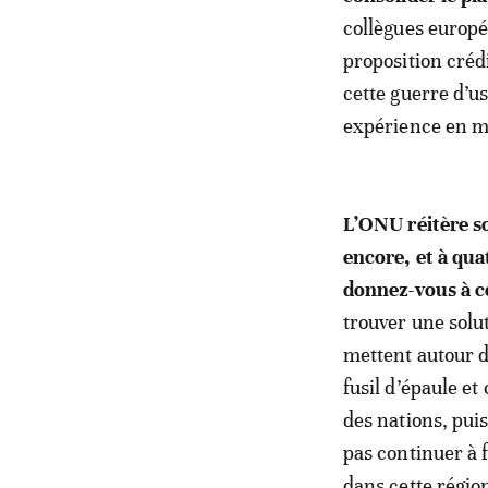
collègues europé
proposition crédi
cette guerre d’u
expérience en m
L’ONU réitère so
encore, et à qua
donnez-vous à c
trouver une solut
mettent autour d
fusil d’épaule e
des nations, pui
pas continuer à f
dans cette région