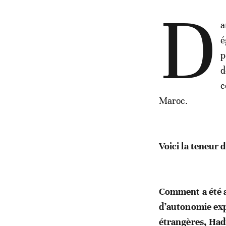
D
a
é
p
d
c
Maroc.
Voici la teneur d
Comment a été ac
d’autonomie exp
étrangères, Had