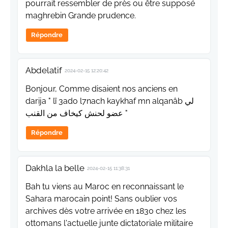
pourrait ressembler de près ou être supposé
maghrebin Grande prudence.
Répondre
Abdelatif
2024-02-15 12:20:42
Bonjour, Comme disaient nos anciens en
darija " lï 3ado l7nach kaykhaf mn alqanâb لي
عضو لحنش كيخاف من القنب "
Répondre
Dakhla la belle
2024-02-15 11:38:31
Bah tu viens au Maroc en reconnaissant le
Sahara marocain point! Sans oublier vos
archives dès votre arrivée en 1830 chez les
ottomans l'actuelle junte dictatoriale militaire