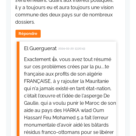
s'entremêllent. Quant aux intérêts politiques,
il y a toujours eu et aura toujours une vision
commune des deux pays sur de nombreux
dossiers.
Répondre
El Guerguerat
2024-02-20 13:20:43
Exactement 👍, vous avez tout résumé
sur ces problèmes crées par la pu....te
française aux profits de son algérie
FRANÇAISE, à y rajouter la Mauritanie
qui n'a jamais existé en tant état-nation,
c'était l'œuvre et l'idée de l'asperge De
Gaulle, qui a voulu punir le Maroc de son
aide au pays des HARKA wlad Oum
Hassan! Feu Mohamed 5 a fait l'erreur
monumentale d'avoir aidé les bâtards
résidus franco-ottomans pour se libérer