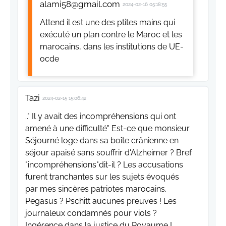
alami58@gmail.com
2024-02-16 05:18:55
Attend il est une des ptites mains qui
exécuté un plan contre le Maroc et les
marocains, dans les institutions de UE-
ocde
Tazi
2024-02-15 15:06:42
.." Il y avait des incompréhensions qui ont
amené à une difficulté" Est-ce que monsieur
Séjourné loge dans sa boîte crânienne en
séjour apaisé sans souffrir d'Alzheimer ? Bref
"incompréhensions"dit-il ? Les accusations
furent tranchantes sur les sujets évoqués
par mes sincères patriotes marocains.
Pegasus ? Pschitt aucunes preuves ! Les
journaleux condamnés pour viols ?
Ingérence dans la justice du Royaume !