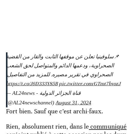
📌سلوفينيا تعلن عن موقفها الثابت والقار من القضية
الصحراوية، ودعمها الدائم والمتواصل لحق الشعب
الصحراوي في تقرير مصيره. للمزيد من التفاصيل:
https://t.co/J6D333Y85B
pic.twitter.com/GTmt7bvozJ
— AL24news - قناة الجزائر الدولية
(@AL24newschannel)
August 31, 2024
Fort bien. Sauf que c’est archi-faux.
Rien, absolument rien, dans le
communiqué