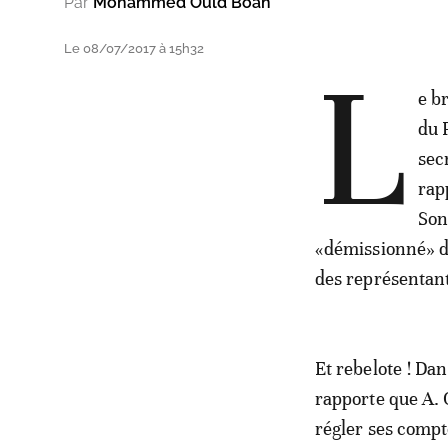
Par
Mohammed Ould Boah
Le 08/07/2017 à 15h32
L
e b
du 
sec
rap
Son
«démissionné» d
des représentan
Et rebelote ! Dan
rapporte que A. 
régler ses compt