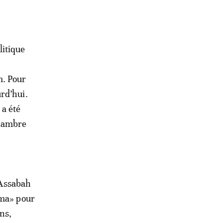
litique
m. Pour
rd’hui.
a été
Chambre
n Assabah
ima» pour
ns,