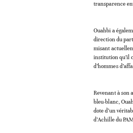
transparence en
Ouahbi a égaleme
direction du par
misant actuelle
institution qu’i
d’hommes d’affai
Revenant à son a
bleu-blanc, Ouah
dote d’un vérita
d’Achille du PAM