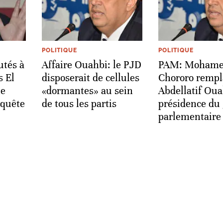
POLITIQUE
POLITIQUE
utés à
Affaire Ouahbi: le PJD
PAM: Moham
s El
disposerait de cellules
Chororo rempl
ne
«dormantes» au sein
Abdellatif Oua
quête
de tous les partis
présidence du
parlementaire