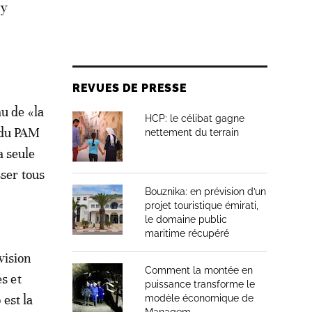
 y
REVUES DE PRESSE
u de «la
HCP: le célibat gagne
 du PAM
nettement du terrain
a seule
sser tous
Bouznika: en prévision d’un
projet touristique émirati,
le domaine public
maritime récupéré
 vision
Comment la montée en
s et
puissance transforme le
est la
modèle économique de