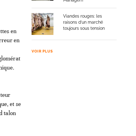
Managem
Viandes rouges: les
raisons d’un marché
toujours sous tension
ttes en
erreur en
VOIR PLUS
nglomérat
mique.
cteur
ue, et se
d talon