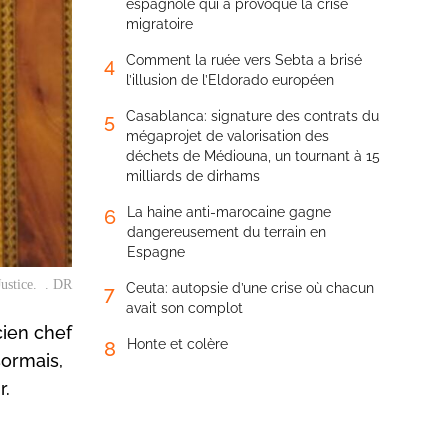
espagnole qui a provoqué la crise
migratoire
Comment la ruée vers Sebta a brisé
4
l’illusion de l’Eldorado européen
Casablanca: signature des contrats du
5
mégaprojet de valorisation des
déchets de Médiouna, un tournant à 15
milliards de dirhams
La haine anti-marocaine gagne
6
dangereusement du terrain en
Espagne
Justice. . DR
Ceuta: autopsie d’une crise où chacun
7
avait son complot
cien chef
Honte et colère
8
sormais,
r.