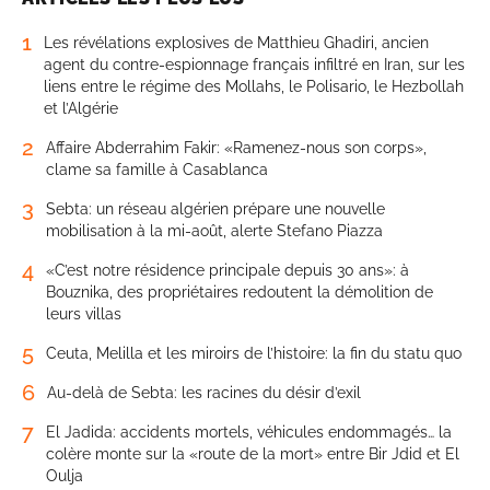
1
Les révélations explosives de Matthieu Ghadiri, ancien
agent du contre-espionnage français infiltré en Iran, sur les
liens entre le régime des Mollahs, le Polisario, le Hezbollah
et l’Algérie
2
Affaire Abderrahim Fakir: «Ramenez-nous son corps»,
clame sa famille à Casablanca
3
Sebta: un réseau algérien prépare une nouvelle
mobilisation à la mi-août, alerte Stefano Piazza
4
«C’est notre résidence principale depuis 30 ans»: à
Bouznika, des propriétaires redoutent la démolition de
leurs villas
5
Ceuta, Melilla et les miroirs de l’histoire: la fin du statu quo
6
Au-delà de Sebta: les racines du désir d’exil
7
El Jadida: accidents mortels, véhicules endommagés… la
colère monte sur la «route de la mort» entre Bir Jdid et El
Oulja