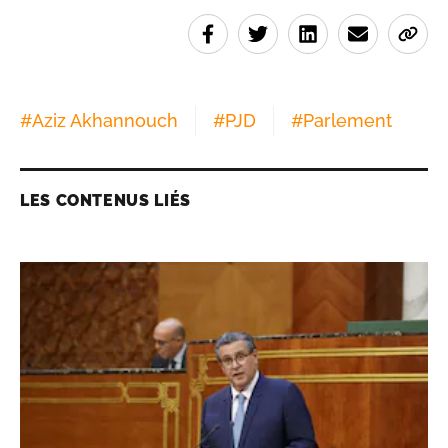
#
Aziz Akhannouch
#
PJD
#
Parlement
LES CONTENUS LIÉS