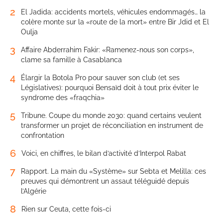
2
El Jadida: accidents mortels, véhicules endommagés… la
colère monte sur la «route de la mort» entre Bir Jdid et El
Oulja
3
Affaire Abderrahim Fakir: «Ramenez-nous son corps»,
clame sa famille à Casablanca
4
Élargir la Botola Pro pour sauver son club (et ses
Législatives): pourquoi Bensaïd doit à tout prix éviter le
syndrome des «fraqchia»
5
Tribune. Coupe du monde 2030: quand certains veulent
transformer un projet de réconciliation en instrument de
confrontation
6
Voici, en chiffres, le bilan d’activité d’Interpol Rabat
7
Rapport. La main du «Système» sur Sebta et Melilla: ces
preuves qui démontrent un assaut téléguidé depuis
l’Algérie
8
Rien sur Ceuta, cette fois-ci