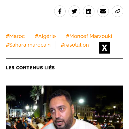
#
Maroc
#
Algérie
#
Moncef Marzouki
#
Sahara marocain
#
résolution
LES CONTENUS LIÉS