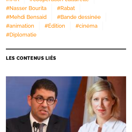
#
Nasser Bourita
#
Rabat
#
Mehdi Bensaid
#
Bande dessinée
#
animation
#
Édition
#
cinéma
#
Diplomatie
LES CONTENUS LIÉS