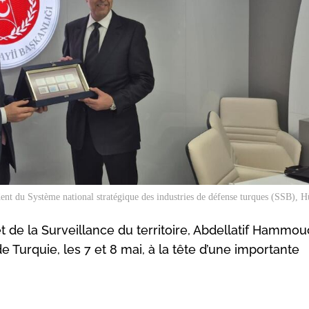
ent du Système national stratégique des industries de défense turques (SSB), H
t de la Surveillance du territoire, Abdellatif Hammou
e Turquie, les 7 et 8 mai, à la tête d’une importante