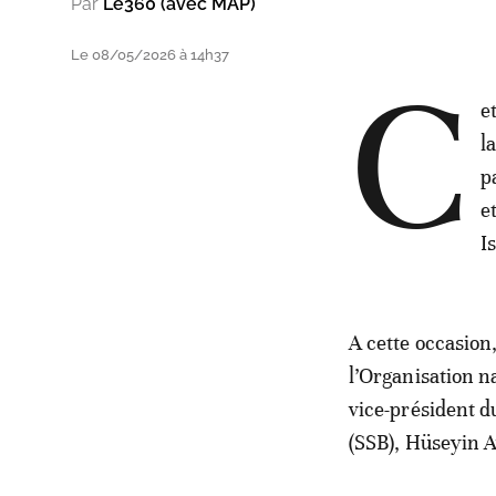
Par
Le360 (avec MAP)
Le 08/05/2026 à 14h37
C
e
l
p
e
I
A cette occasion
l’Organisation n
vice-président d
(SSB), Hüseyin A