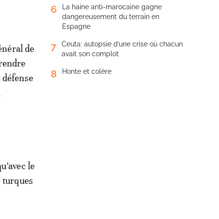
La haine anti-marocaine gagne
6
dangereusement du terrain en
Espagne
Ceuta: autopsie d’une crise où chacun
7
général de
avait son complot
prendre
Honte et colère
8
e défense
à
u’avec le
e turques