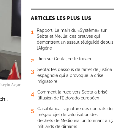
ARTICLES LES PLUS LUS
Rapport. La main du «Système» sur
1
Sebta et Melilla: ces preuves qui
démontrent un assaut téléguidé depuis
l’Algérie
Rien sur Ceuta, cette fois-ci
2
Sebta: les dessous de l’arrêt de justice
3
espagnole qui a provoqué la crise
migratoire
üseyin Avşar.
Comment la ruée vers Sebta a brisé
4
l’illusion de l’Eldorado européen
chi,
Casablanca: signature des contrats du
5
mégaprojet de valorisation des
déchets de Médiouna, un tournant à 15
milliards de dirhams