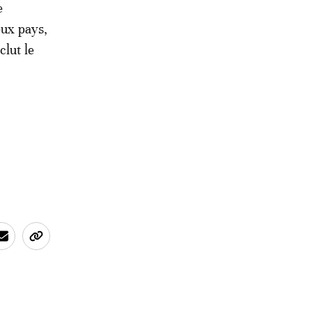
e
eux pays,
clut le