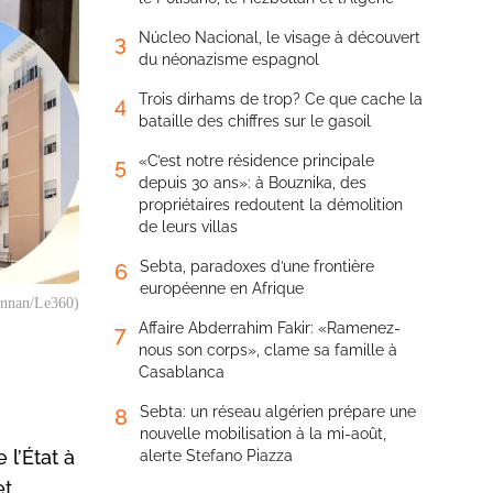
Núcleo Nacional, le visage à découvert
3
du néonazisme espagnol
Trois dirhams de trop? Ce que cache la
4
bataille des chiffres sur le gasoil
«C’est notre résidence principale
5
depuis 30 ans»: à Bouznika, des
propriétaires redoutent la démolition
de leurs villas
Sebta, paradoxes d’une frontière
6
européenne en Afrique
Mannan/Le360)
Affaire Abderrahim Fakir: «Ramenez-
7
nous son corps», clame sa famille à
Casablanca
Sebta: un réseau algérien prépare une
8
nouvelle mobilisation à la mi-août,
 l’État à
alerte Stefano Piazza
et