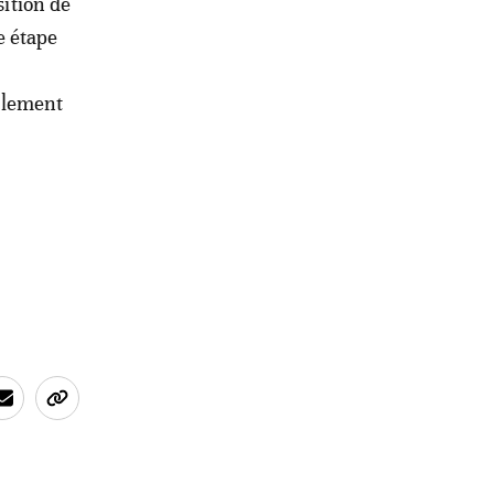
sition de
e étape
ellement