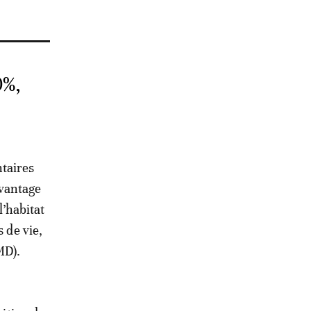
0%,
ntaires
avantage
l’habitat
 de vie,
MD).