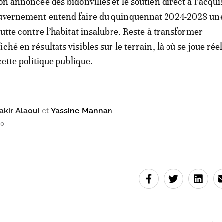
on annoncée des bidonvilles et le soutien direct à l’acqui
ouvernement entend faire du quinquennat 2024-2028 un
lutte contre l’habitat insalubre. Reste à transformer
ché en résultats visibles sur le terrain, là où se joue ré
 cette politique publique.
kir Alaoui
et
Yassine Mannan
30