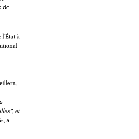
s de
 l’État à
national
illers,
es
lles”, et
8
», a