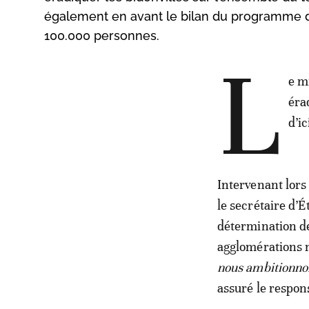
également en avant le bilan du programme d’a
100.000 personnes.
L
e m
éra
d’i
Intervenant lors
le secrétaire d’
détermination de
agglomérations 
nous ambitionnon
assuré le respo