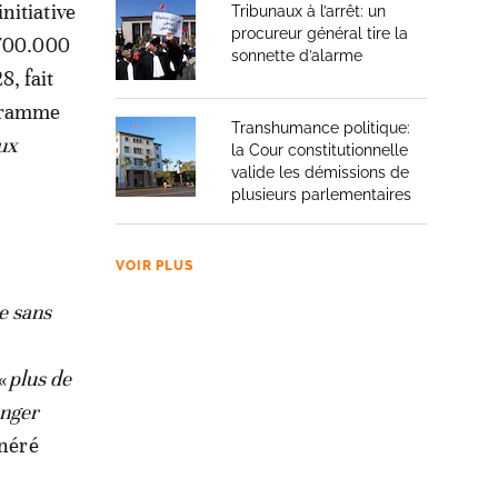
nitiative
Tribunaux à l’arrêt: un
procureur général tire la
 700.000
sonnette d’alarme
, fait
ogramme
Transhumance politique:
ux
la Cour constitutionnelle
valide les démissions de
plusieurs parlementaires
VOIR PLUS
ce sans
e
«
plus de
anger
énéré