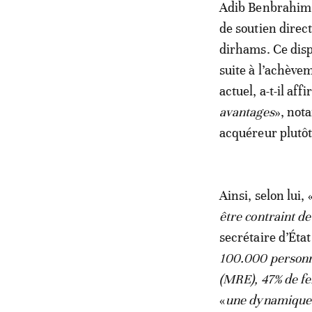
Adib Benbrahim a
de soutien direc
dirhams. Ce disp
suite à l’achèv
actuel, a-t-il af
avantages
», not
acquéreur plutô
Ainsi, selon lui, 
être contraint d
secrétaire d’État
100.000 personne
(MRE), 47% de f
«
une dynamique 