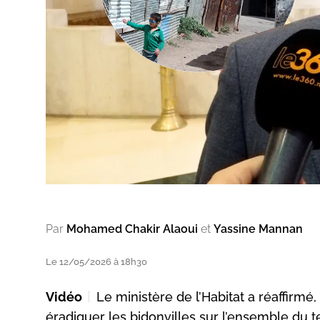
Par
Mohamed Chakir Alaoui
et
Yassine Mannan
Le 12/05/2026 à 18h30
Vidéo
Le ministère de l’Habitat a réaffirmé
éradiquer les bidonvilles sur l’ensemble du t