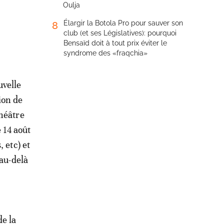
Oulja
Élargir la Botola Pro pour sauver son
8
club (et ses Législatives): pourquoi
Bensaïd doit à tout prix éviter le
syndrome des «fraqchia»
uvelle
ion de
théâtre
 14 août
, etc) et
 au-delà
e la