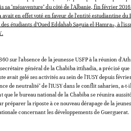
s sa "mésaventure" du côté de l'Albanie, fin février 2016
 avait en effet voté en faveur de l'entité estudiantine du 
es étudiants d’Oued Eddahab Saguia el-Hamra», à l'iss
Y.
360 sur l'absence de la jeunesse USFP à la réunion d'At
secrétaire général de la Chabiba ittihadia, a précisé que
ste avait gelé ses activités au sein de l'IUSY depuis févrie
nce de neutralité" de l'IUSY dans le conflit saharien, a-t-i
nt que le bureau national de la Chabiba se réunira aussit
ur préparer la riposte à ce nouveau dérapage de la jeune
nationale concernant les développements de Guerguerat.