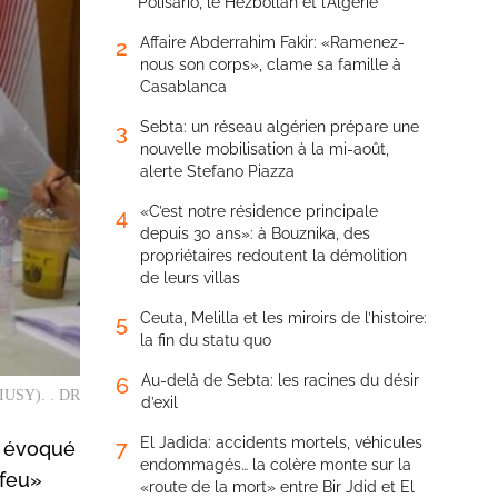
Polisario, le Hezbollah et l’Algérie
Affaire Abderrahim Fakir: «Ramenez-
2
nous son corps», clame sa famille à
Casablanca
Sebta: un réseau algérien prépare une
3
nouvelle mobilisation à la mi-août,
alerte Stefano Piazza
«C’est notre résidence principale
4
depuis 30 ans»: à Bouznika, des
propriétaires redoutent la démolition
de leurs villas
Ceuta, Melilla et les miroirs de l’histoire:
5
la fin du statu quo
Au-delà de Sebta: les racines du désir
6
 (IUSY). . DR
d’exil
El Jadida: accidents mortels, véhicules
7
a évoqué
endommagés… la colère monte sur la
-feu»
«route de la mort» entre Bir Jdid et El