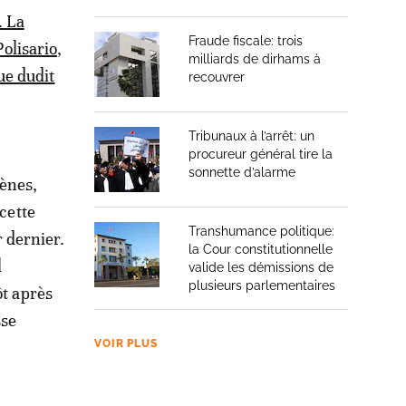
. La
Fraude fiscale: trois
Polisario,
milliards de dirhams à
ue dudit
recouvrer
Tribunaux à l’arrêt: un
procureur général tire la
sonnette d’alarme
hènes,
 cette
Transhumance politique:
r dernier.
la Cour constitutionnelle
l
valide les démissions de
plusieurs parlementaires
ôt après
sse
VOIR PLUS