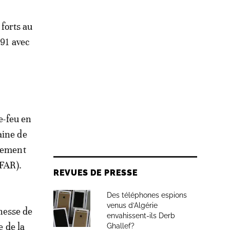
 forts au
991 avec
e-feu en
aine de
ntement
(FAR).
REVUES DE PRESSE
Des téléphones espions
venus d’Algérie
unesse de
envahissent-ils Derb
e de la
Ghallef?