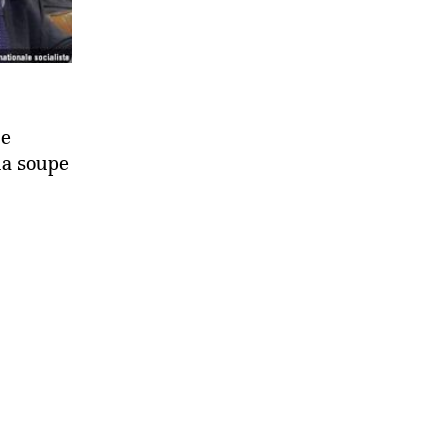
le
 la soupe