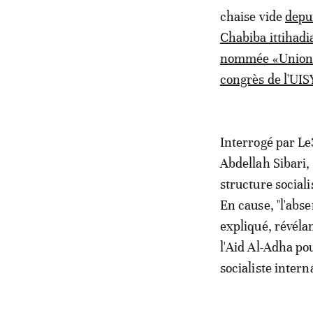
chaise vide
depui
Chabiba ittihadia
nommée «Union d
congrès de l'UIS
Interrogé par Le
Abdellah Sibari, 
structure sociali
En cause, "l'abse
expliqué, révéla
l'Aid Al-Adha po
socialiste inter