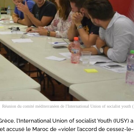
Réunion du comité méditerranéen de l'International Union of socialist youth
èce, l’International Union of socialist Youth (IUSY) 
t accusé le Maroc de «violer l’accord de cessez-le