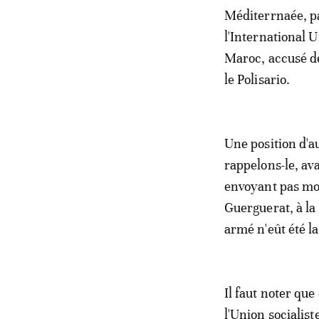
Méditerrnaée, pa
l'International U
Maroc, accusé de 
le Polisario.
Une position d'au
rappelons-le, ava
envoyant pas moi
Guerguerat, à la
armé n'eût été l
Il faut noter que
l'Union socialist