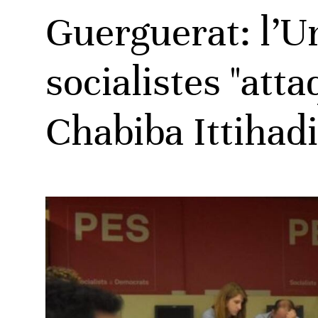
Guerguerat: l’U
socialistes "att
Chabiba Ittihad