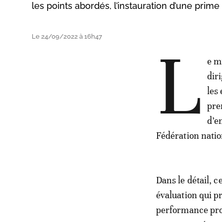
les points abordés, l’instauration d’une prim
Le 24/09/2022 à 16h47
L
e m
dir
les
pre
d’e
Fédération natio
Dans le détail, 
évaluation qui p
performance prof