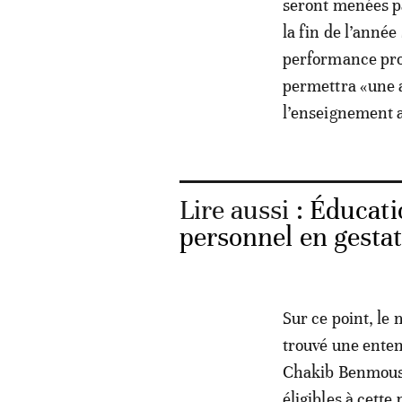
seront menées pa
la fin de l’anné
performance prof
permettra «une a
l’enseignement a
Lire aussi :
Éducati
personnel en gestat
Sur ce point, le 
trouvé une enten
Chakib Benmouss
éligibles à cette