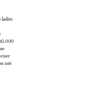
 ladite
e
 45.000
que
éciser
on soit