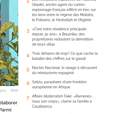
2
Ghadiri, ancien agent du contre-
espionnage français infiltré en Iran, sur
les liens entre le régime des Mollahs,
le Polisario, le Hezbollah et l’Algérie
«C’est notre résidence principale
3
depuis 30 ans»: à Bouznika, des
propriétaires redoutent la démolition
de leurs villas
Trois dirhams de trop? Ce que cache la
4
bataille des chiffres sur le gasoil
Núcleo Nacional, le visage à découvert
5
du néonazisme espagnol
Sebta, paradoxes d’une frontière
6
européenne en Afrique
Anjra). . MAP
Affaire Abderrahim Fakir: «Ramenez-
7
nous son corps», clame sa famille à
élaborer
Casablanca
 Parmi