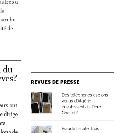
autres à
la
émarche
ité de
l du
èves?
REVUES DE PRESSE
Des téléphones espions
venus d’Algérie
iaux ont
envahissent-ils Derb
Ghallef?
e dirige
nts
Fraude fiscale: trois
 long de