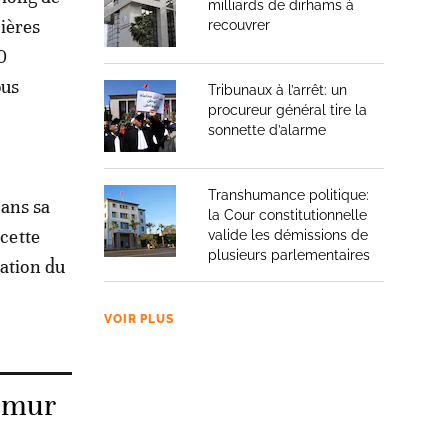
milliards de dirhams à
mières
recouvrer
0
ous
Tribunaux à l’arrêt: un
procureur général tire la
sonnette d’alarme
Transhumance politique:
dans sa
la Cour constitutionnelle
 cette
valide les démissions de
plusieurs parlementaires
nation du
VOIR PLUS
u mur