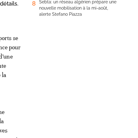
Sebta: un réseau algérien prépare une
8
détails.
nouvelle mobilisation à la mi-août,
alerte Stefano Piazza
ports se
ance pour
 d’une
nte
 la
ne
la
ves