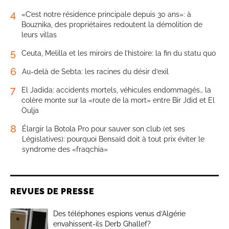
4
«C’est notre résidence principale depuis 30 ans»: à
Bouznika, des propriétaires redoutent la démolition de
leurs villas
5
Ceuta, Melilla et les miroirs de l’histoire: la fin du statu quo
6
Au-delà de Sebta: les racines du désir d’exil
7
El Jadida: accidents mortels, véhicules endommagés… la
colère monte sur la «route de la mort» entre Bir Jdid et El
Oulja
8
Élargir la Botola Pro pour sauver son club (et ses
Législatives): pourquoi Bensaïd doit à tout prix éviter le
syndrome des «fraqchia»
REVUES DE PRESSE
Des téléphones espions venus d’Algérie
envahissent-ils Derb Ghallef?