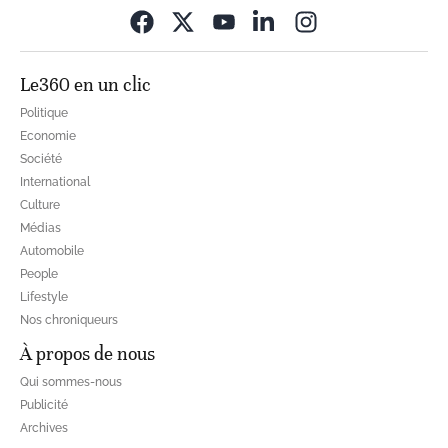
Opens in new wi
Le360 en un clic
Politique
Economie
Société
International
Culture
Médias
Automobile
People
Lifestyle
Nos chroniqueurs
À propos de nous
Qui sommes-nous
Publicité
Archives